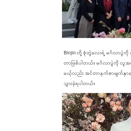
Binjin တို့ စုံတွဲလေးရဲ့ မင်္ဂလာပွဲက
တာဖြစ်ပါတယ်။ မင်္ဂလာပွဲကို လူအယ
မယ့်လည်း အင်တာနက်စာမျက်နှာပေ
သွားခဲ့ရပါတယ်။