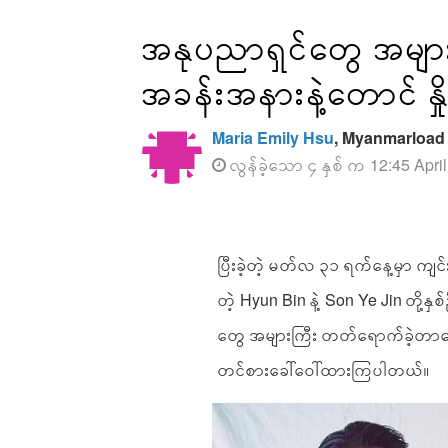
အနုပညာရှင်တွေ အများ
အခန်းအနားနဲ့တောင် နှိုင်
Maria Emily Hsu
, Myanmarload
လွန်ခဲ့သော ၄ နှစ် က 12:45 Apri
ပြီးခဲ့တဲ့ မတ်လ ၃၁ ရက်နေ့မှာ ကျင
တဲ့ Hyun Bin နဲ့ Son Ye Jin တို့န
တွေ အများကြီး တတ်ရောက်ခဲ့တာကြ
တင်စားခေါ်ဝေါ်ထားကြပါတယ်။