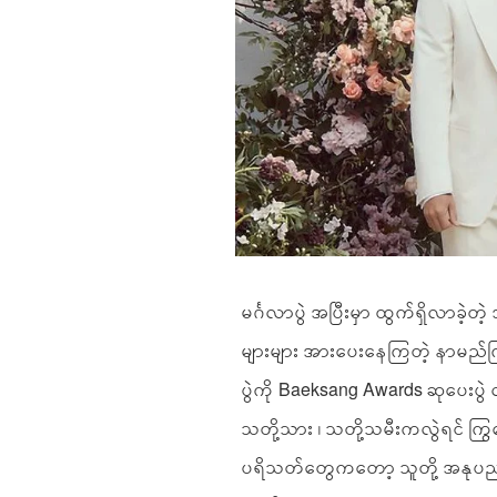
မင်္ဂလာပွဲ အပြီးမှာ ထွက်ရှိလာခဲ
များများ အားပေးနေကြတဲ့ နာမည်ကြ
ပွဲကို Baeksang Awards ဆုပေးပွဲ
သတို့သား ၊ သတို့သမီးကလွဲရင်
ပရိသတ်တွေကတော့ သူတို့ အနုပညာရ