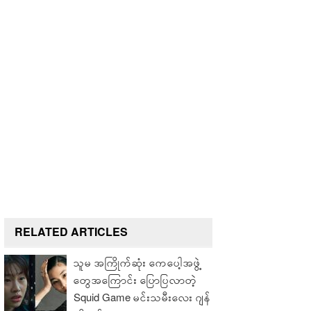
RELATED ARTICLES
သူမ အကြိုက်ဆုံး ကေပေါ့အဖွဲ့
တွေအကြောင်း ပြောပြလာတဲ့
Squid Game မင်းသမီးလေး ဂျန်