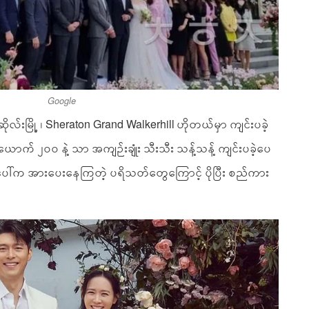
Google
ို ဆိုလ်းမြို့ ၊ Sheraton Grand Walkerhill ဟိုတယ်မှာ ကျင်းပခဲ့
ောက် ၂၀၀ နဲ့ သာ အကျဉ်းချုံး သီးသီး သန့်သန့် ကျင်းပခဲ့ပေ
ါ်က အားပေးနေကြတဲ့ ပရိသတ်တွေကြောင့် ပိုပြီး စည်ကား