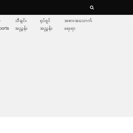
-
သီချင်း
ရုပ်ရှင်
အစားအသောက်
ports
အညွှန်း
အညွှန်း
ရေးရာ