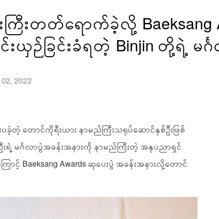
ကြီးတတ်ရောက်ခဲ့လို့ Baeksang 
းယှဉ်ခြင်းခံရတဲ့ Binjin တို့ရဲ့ မင်္
l 02, 2022
်းပခဲ့တဲ့ တောင်ကိုရီးယား နာမည်ကြီးသရုပ်ဆောင်နှစ်ဦးဖြစ်
ှစ်ဦးရဲ့ မင်္ဂလာပွဲအခန်းအနားကို နာမည်ကြီးတဲ့ အနုပညာရှင်
ောင့် Baeksang Awards ဆုပေးပွဲ အခန်းအနားလို့တောင်