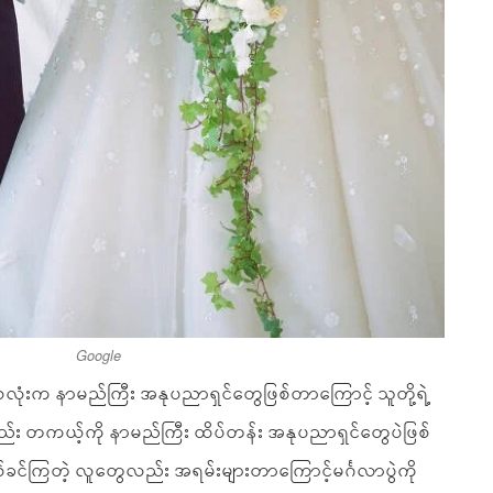
Google
်ဦးစလုံးက နာမည်ကြီး အနုပညာရှင်တွေဖြစ်တာကြောင့် သူတို့ရဲ့
 တကယ့်ကို နာမည်ကြီး ထိပ်တန်း အနုပညာရှင်တွေပဲဖြစ်
ချစ်ခင်ကြတဲ့ လူတွေလည်း အရမ်းများတာကြောင့်မင်္ဂလာပွဲကို