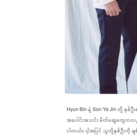
Hyun Bin နဲ့ Son Ye Jin တို့ နှစ
အပေါင်းအသင်း မိတ်ဆွေတွေကလည်း
ပါတယ်။ ဒါ့အပြင် သူတို့နှစ်ဦးကို 