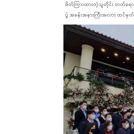
ဖိတ်ကြားထားတဲ့သူတိုင်း တတ်ရောက်
ပွဲ အခန်းအနားကြီးအလား ထင်မှတ