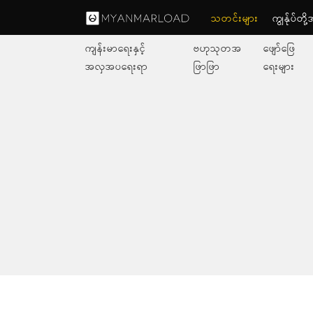
သတင်းများ
ကျွနု်ပ်တိ
ကျန်းမာရေးနှင့်
ဗဟုသုတအ
ဖျော်ဖြေ
အလှအပရေးရာ
ဖြာဖြာ
ရေးများ