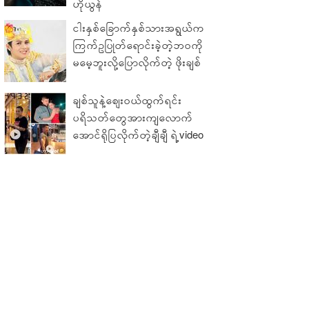
ဟိုယွန်
ငါးနှစ်ခြောက်နှစ်သားအရွယ်က
ကြက်ဥပြုတ်ရောင်းခဲ့တဲ့ဘဝကို
မမေ့ဘူးလို့ပြောလိုက်တဲ့ ဖိုးချစ်
ချစ်သူနဲ့ဈေးဝယ်ထွက်ရင်း
ပရိသတ်တွေအားကျလောက်
အောင်ရိုပြလိုက်တဲ့ချီချီ ရဲ့video