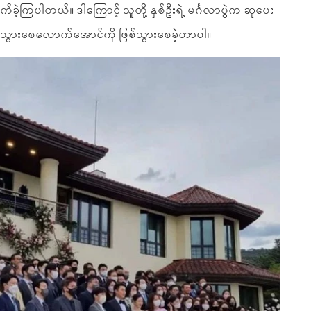
ခဲ့ကြပါတယ်။ ဒါကြောင့် သူတို့ နှစ်ဦးရဲ့ မင်္ဂလာပွဲက ဆုပေး
်သွားစေလောက်အောင်ကို ဖြစ်သွားစေခဲ့တာပါ။