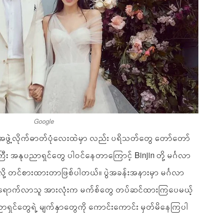
Google
့တဲ့ အဖွဲ့လိုက်ဓာတ်ပုံလေးထဲမှာ လည်း ပရိသတ်တွေ တော်တော်
ီး အနုပညာရှင်တွေ ပါဝင်နေတာကြောင့် Binjin တို့ မင်္ဂလာ
 လို့ တင်စားထားတာဖြစ်ပါတယ်။ ပွဲအခန်းအနားမှာ မင်္ဂလာ
 ကြွရောက်လာသူ အားလုံးက မက်စ်တွေ တပ်ဆင်ထားကြပေမယ့်
ှင်တွေရဲ့ မျက်နှာတွေကို ကောင်းကောင်း မှတ်မိနေကြပါ