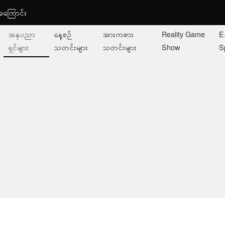
ု့အကြောင်း
အနုပညာ
နေ့စဉ်
အားကစား
Reality Game
E
ရှင်များ
သတင်းများ
သတင်းများ
Show
S