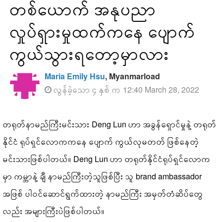
တစ်ယောက် အနုပညာ
လှုပ်ရှားမှုထက်ကနေ ပျောက်
ကွယ်သွားရတော့မှာလား
Maria Emily Hsu
, Myanmarload
လွန်ခဲ့သော ၄ နှစ် က 12:40 March 28, 2022
တရုတ်နာမည်ကြီးမင်းသား Deng Lun ဟာ အခွန်ရှောင်မှုနဲ့ တရုတ်
နိုင်ငံ ရုပ်ရှင်လောကကနေ ပျောက် ကွယ်လုမတတ် ဖြစ်နေတဲ့
မင်းသားဖြစ်ပါတယ်။ Deng Lun ဟာ တရုတ်နိုင်ငံရုပ်ရှင်လောက
မှာ ကမ္ဘာနဲ့ ချီ နာမည်ကြီးတဲ့သူဖြစ်ပြီး သူ brand ambassador
အဖြစ် ပါဝင်ဆောင်ရွက်ထားတဲ့ နာမည်ကြီး အမှတ်တံဆိပ်တွေ
လည်း အများကြီးပဲဖြစ်ပါတယ်။