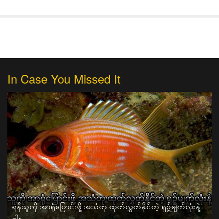
In Case You Missed It
ရန်သူကို အာရုံပြောင်းဖို့ အသံတု ထုတ်လွှတ်နိုင်တဲ့ ရှဉ့်မျက်လုံးနဲ့
ငါး