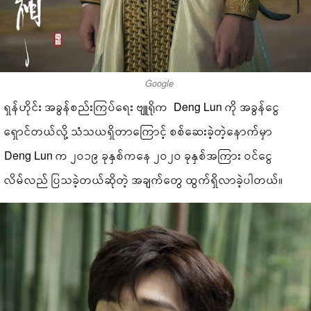
Google
ရှန်ဟိုင်း အခွန်စည်းကြပ်ရေး ဗျူရိုက Deng Lun ကို အခွန်ငွေ
ရှောင်တယ်လို့ သံသယရှိတာကြောင့် စစ်ဆေးခဲ့တဲ့နောက်မှာ
Deng Lun က ၂၀၁၉ ခုနှစ်ကနေ ၂၀၂၀ ခုနှစ်အကြား ဝင်ငွေ
လိမ်လည် ပြသခဲ့တယ်ဆိုတဲ့ အချက်တွေ ထွက်ရှိလာခဲ့ပါတယ်။