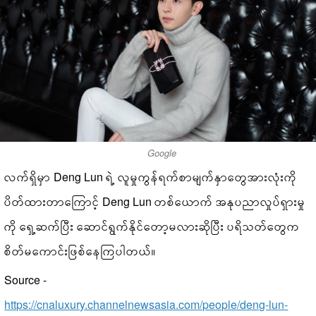
Google
လက်ရှိမှာ Deng Lun ရဲ့ လူမှုကွန်ရက်စာမျက်နှာတွေအားလုံးကို
ပိတ်ထားတာကြောင့် Deng Lun တစ်ယောက် အနုပညာလှုပ်ရှားမှု
ကို ရှေ့ဆက်ပြီး ဆောင်ရွက်နိုင်တော့မလားဆိုပြီး ပရိသတ်တွေက
စိတ်မကောင်းဖြစ်နေကြပါတယ်။
Source -
https://cnaluxury.channelnewsasia.com/people/deng-lun-