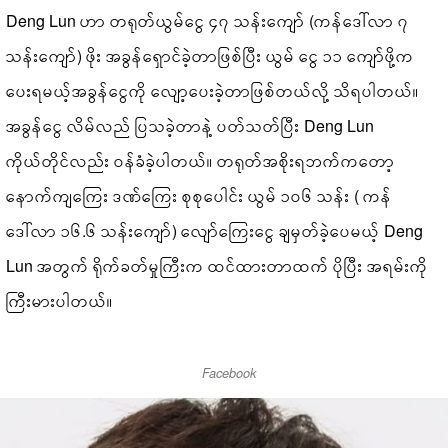
Deng Lun ဟာ တရုတ်ယွမ်ငွေ ၄၇ သန်းကျော် (ကန်ဒေါ်လာ ၇
သန်းကျော်) ဖိုး အခွန်ရှောင်ခဲ့တာဖြစ်ပြီး ယွမ် ငွေ ၁၁ ကျော်ဖို့က
ပေးရမယ့်အခွန်ငွေကို လျော့ပေးခဲ့တာဖြစ်တယ်လို့ သိရပါတယ်။
အခွန်ငွေ လိမ်လည် ပြသခဲ့တာနဲ့ ပတ်သတ်ပြီး Deng Lun
ကိုယ်တိုင်လည်း ဝန်ခံခဲ့ပါတယ်။ တရုတ်အစိုးရဘက်ကတော့
နောက်ကျကြေး ဒဏ်ကြေး စုစုပေါင်း ယွမ် ၁၀၆ သန်း ( ကန်
ဒေါ်လာ ၁၆.၆ သန်းကျော်) လျော်ကြေးငွေ ချမှတ်ခဲ့ပေမယ့် Deng
Lun အတွက် ရိုက်ခတ်မှုကြီးက ထင်ထားတာထက် ပိုပြီး အရမ်းကို
ကြီးမားပါတယ်။
Facebook