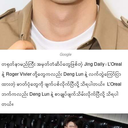
Google
တရုတ်နာမည်ကြီး အမှတ်တံဆိပ်တွေဖြစ်တဲ့ Jing Daily ၊ L’Oreal
နဲ့ Roger Vivier တို့တွေကလည်း Deng Lun နဲ့ လက်တွဲကြော်ငြာ
ထားတဲ့ ဓာတ်ပုံတွေကို ဖျက်ပစ်လိုက်ပြီလို့ သိရပါတယ်။ L’Oreal
ဘက်ကလည်း Deng Lun နဲ့ စာချုပ်ဖျက်သိမ်းလိုက်ပြီလို့ သိရပါ
တယ်။