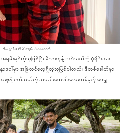
Aung La N Sang's Facebook
မ်းချစ်တဲ့သူဖြစ်ပြီး မိသားစုနဲ့ ပတ်သတ်တဲ့ ပုံရိပ်လေး
်နှာပေါ်မှာ အမြဲတင်လေ့ရှိတဲ့သူဖြစ်ပါတယ်။ ဒီတစ်ခေါက်မှာ
းစုနဲ့ ပတ်သတ်တဲ့ သတင်းကောင်းလေးတစ်ခုကို ဝေမျှ