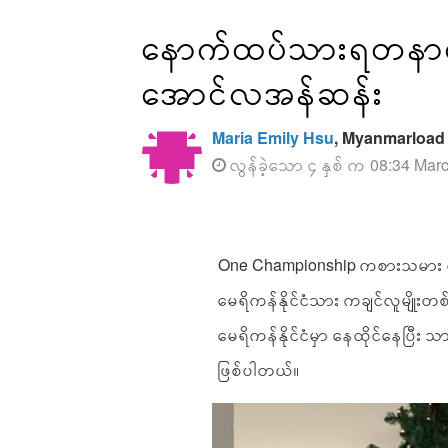
နောက်ထပ်သားရတနာလေ
အောင်လအန်ဆန်း
Maria Emily Hsu
, Myanmarload
လွန်ခဲ့သော ၄ နှစ် က 08:34 Mar
One Championship ကစားသမား တ
မေရိကန်နိုင်ငံသား ကချင်လူမျိ
မေရိကန်နိုင်ငံမှာ နေထိုင်နေပြီ
ဖြစ်ပါတယ်။