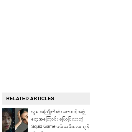
RELATED ARTICLES
သူမ အကြိုက်ဆုံး ကေပေါ့အဖွဲ့
တွေအကြောင်း ပြောပြလာတဲ့
Squid Game မင်းသမီးလေး ဂျန်