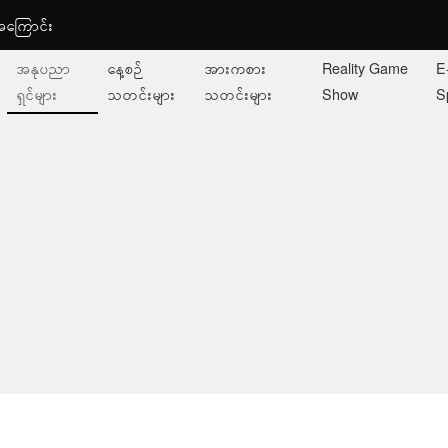
ု့အကြောင်း
အနုပညာ
နေ့စဉ်
အားကစား
Reality Game
E
ရှင်များ
သတင်းများ
သတင်းများ
Show
S