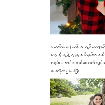
အောင်လအန်ဆန်းက သူ့မိသားစုကို အရ
တွေကို သူ့ရဲ့ လုူမှုကွန်ရက်စာမျက
လည်း အောင်လတစ်ယောက် သူ့မိသာ
ပေးလိုက်ပြန်ပါပြီ။