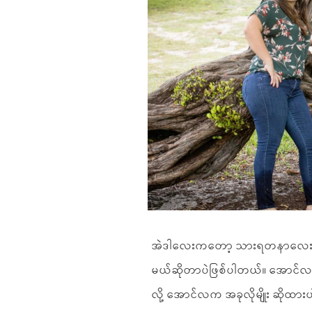
အဲဒါလေးကတော့ သားရတနာလေး နောက
မယ်ဆိုတာပဲဖြစ်ပါတယ်။ အောင်လရ
လို့ အောင်လက အခုလိုမျိုး ဆိုထာ