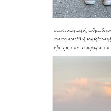
အောင်လအန်ဆန်းရဲ့ အမျိုးသမီးနာမ
ကတော့ အောင်ဒီးနဲ့ ဆန်ဆိုင်းဂရေ
ရင်သွေးလေးက သားရတနာလေးပဲဖ