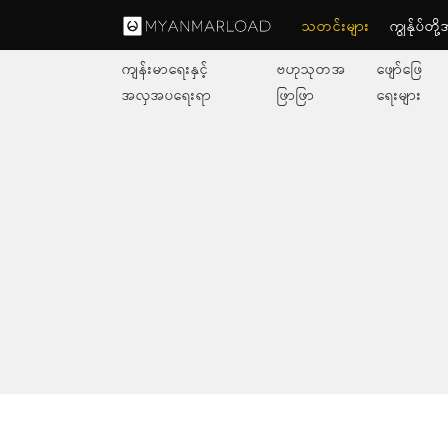
သတင်းများ
ကျွနု်ပ်တိ
ကျန်းမာရေးနှင့်
ဗဟုသုတအ
ဖျော်ဖြေ
အလှအပရေးရာ
ဖြာဖြာ
ရေးများ