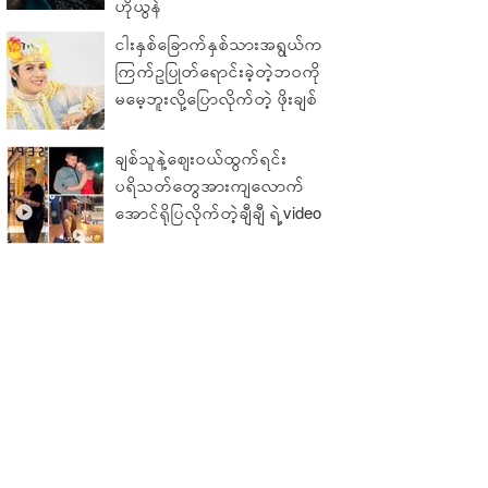
ဟိုယွန်
ငါးနှစ်ခြောက်နှစ်သားအရွယ်က
ကြက်ဥပြုတ်ရောင်းခဲ့တဲ့ဘဝကို
မမေ့ဘူးလို့ပြောလိုက်တဲ့ ဖိုးချစ်
ချစ်သူနဲ့ဈေးဝယ်ထွက်ရင်း
ပရိသတ်တွေအားကျလောက်
အောင်ရိုပြလိုက်တဲ့ချီချီ ရဲ့video