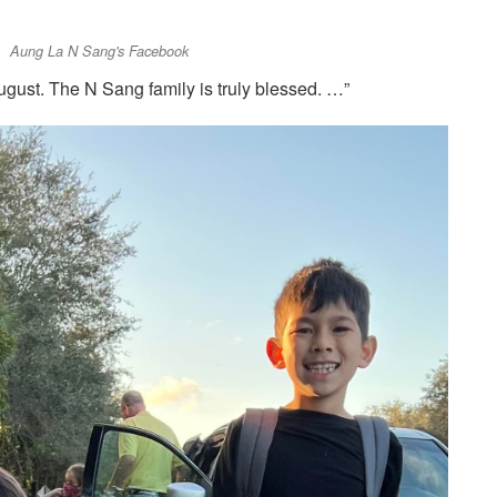
Aung La N Sang's Facebook
gust. The N Sang family is truly blessed. …”