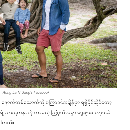
Aung La N Sang's Facebook
်တစ်ယောက်ကို မကြာခင်အချိန်မှာ ရရှိပိုင်ဆိုင်တော့
ဲ့ သားရတနာကို လာမယ့် သြဂုတ်လမှာ မွေးဖွားတော့မယ်
းပါတယ်။