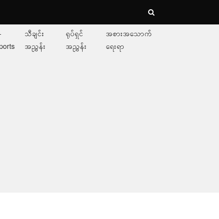
-
သီချင်း
ရုပ်ရှင်
အစားအသောက်
ports
အညွှန်း
အညွှန်း
ရေးရာ