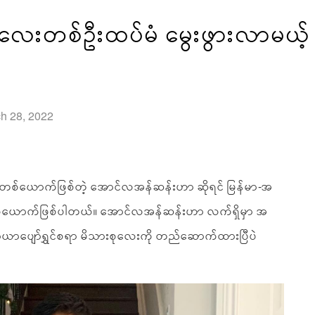
းတစ်ဦးထပ်မံ မွေးဖွားလာမယ့်
ch 28, 2022
စ်ယောက်ဖြစ်တဲ့ အောင်လအန်ဆန်းဟာ ဆိုရင် မြန်မာ-အ
ုးတစ်ယောက်ဖြစ်ပါတယ်။ အောင်လအန်ဆန်းဟာ လက်ရှိမှာ အ
း သာယာပျော်ရွှင်စရာ မိသားစုလေးကို တည်ဆောက်ထားပြီပဲ