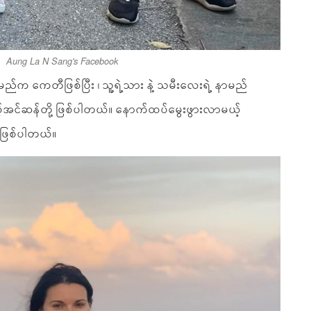
Aung La N Sang's Facebook
ည်က ကေတီဖြစ်ပြီး ၊ သူ့ရဲ့သား နဲ့ သမီးလေးရဲ့ နာမည်
စ့်အင်ဆန်တို့ ဖြစ်ပါတယ်။ နောက်ထပ်မွေးဖွားလာမယ့်
ြစ်ပါတယ်။