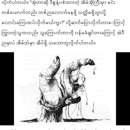
လိုက်ပါတယ်။ "အဲ့တာဆို ဒီစွန့်ပစ်ထားတဲ့ အိမ်အိုကြီးမှာ မင်း
တစ်ယောက်တည်း တစ်ညလောက်နေဖို့ သတ္တိမရှိဘူးလို့
လောင်းကြေးထပ်လိုက်မယ်ကွာ!" လို့ဆက်ပြောလိုက်တာ‌ေကြာင့်
ကြွားတဲ့သူကလည်း သူကြောက်တာကို ဝန်မခံချင်တာကြောင့် အဲဒီ
ညမှာပဲ အိမ်ထဲမှာ အိပ်ဖို့ သဘောတူလိုက်ပါတယ်။