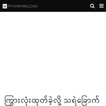
ကြွားလုံးထုတ်ခဲ့လို့ သရဲခြောက်