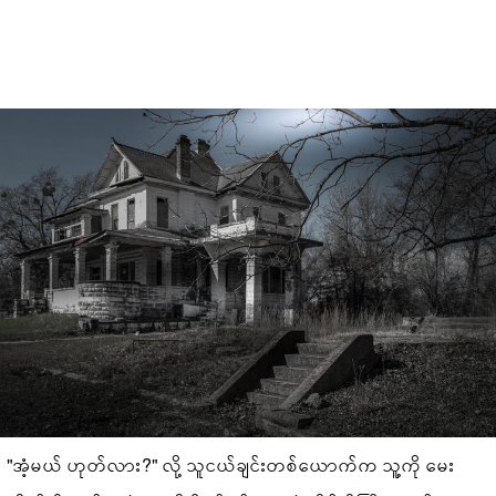
"အ‌ံ့မယ် ဟုတ်လား?" လို့ သူငယ်ချင်းတစ်ယောက်က သူ့ကို မေး