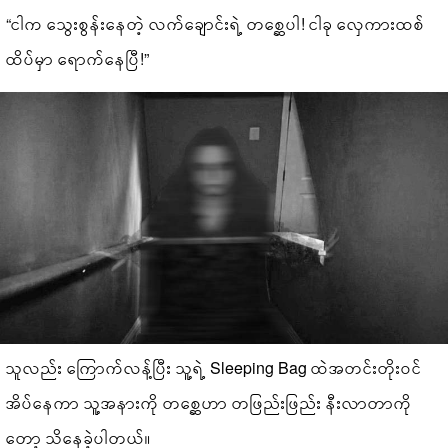
“ငါက သွေးစွန်းနေတဲ့ လက်ချောင်းရဲ့ တစ္ဆေပါ! ငါခု လှေကားထစ်
ထိပ်မှာ ရောက်နေပြီ!”
သူလည်း ကြောက်လန့်ပြီး သူ့ရဲ့ Sleeping Bag ထဲအတင်းတိုး၀င်
အိပ်နေကာ သူ့အနားကို တစ္ဆေဟာ တဖြည်းဖြည်း နီးလာတာကို
တော့ သိနေခဲ့ပါတယ်။