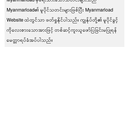
Myanmarload၏ မူပိုင်သတင်းများဖြစ်ပြီး Myanmarload
Website ထဲတွင်သာ ဖတ်ရှုနိုင်ပါသည်။ ကျွန်ုပ်တို့၏ မူပိုင်ခွင့်
ကိုလေးစားသောအားဖြင့် တစ်ဆင့်ကူးယူဖော်ပြခြင်းမပြုရန်
မေတ္တာရပ်ခံအပ်ပါသည်။