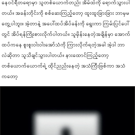
နေဝင်ရီတရောမှာ သူတစ်ယောက်တည်း အိမ်ထဲကို ရောက်သွားပါ
တယ်။ အခန်းတိုင်းကို စစ်ဆေးကြည့်တော့ ထူးထူးခြားခြား ဘာမှမ
တွေ့ပါဘူး။ အဲ့တာနဲ့ အပေါ်ထပ်အိပ်ခန်းကို ရွေးကာ ကြမ်းပြင်ပေါ်
တွင် အိပ်ရန်ကြိုးစားလိုက်ပါတယ်။ သူမှိန်းနေတဲ့အချိန်မှာ အောက်
ထပ်ကနေ စူးစူးဝါးဝါးအော်သံကို ကြားလိုက်ရတဲ့အခါ အဲ့ဒါ ဘာ
လဲဆိုတာ သူသိချင်သွားပါတယ်။ နားထောင်ကြည့်တော့
တစ်ယောက်ယောက်ရဲ့ ထိုင်ညည်းနေတ‌ဲ့ အသံကြီးဖြစ်ကာ အသံ
ကတော့