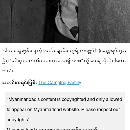
"ငါက သွေးစွန်းနေတဲ့ လက်ချောင်းတွေရဲ့ တစ္ဆေပဲ!" (ခေတ္တရပ်‌သွား
ပြီး) "မင်းမှာ ပက်တီးလေးဘာလေးရှိလား။" လို့ မေးချလိုက်ပါတော့
တယ်။
သတင်းအရင်းမြစ်:
The Camping Family
"Myanmarload's content is copyrighted and only allowed
to appear on Myanmarload website. Please respect our
copyrights"
Myanmarload မှရေးသားသောသတင်းများသည်