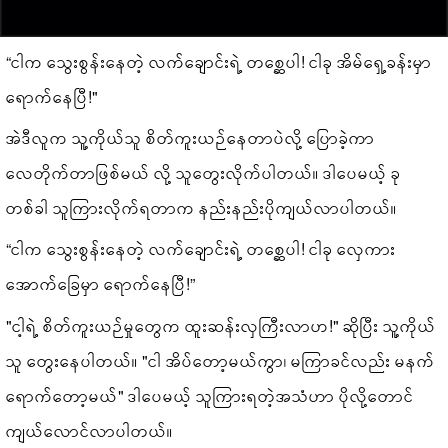
“ငါက သွေးစွန်းနေတဲ့ လက်ချောင်းရဲ့ တစ္ဆေပါ! ငါခု အိမ်ရှေ့ခန်းမှာ
ရောက်နေပြီ!"
အဲဒီလူက သူ့ကိုယ်သူ စိတ်ကူးယဉ်နေတာပဲလို့ ပြောခဲ့ကာ
လေတိုက်တာဖြစ်မယ် လို့ သူတွေးလိုက်ပါတယ်။ ဒါပေမယ့် ခု
တစ်ခါ သူကြားလိုက်ရတာက နည်းနည်းပိုကျယ်လာပါတယ်။
“ငါက သွေးစွန်းနေတဲ့ လက်ချောင်းရဲ့ တစ္ဆေပါ! ငါခု လှေကား
အောက်ခြေမှာ ရောက်နေပြီ!”
"ငါ့ရဲ့ စိတ်ကူးယဉ်မှုတွေက ထူးဆန်းလှကြီးလာဟ!" ဆိုပြီး သူ့ကိုယ်
သူ တွေးနေပါတယ်။ "ငါ အိပ်တော့မယ်ကွာ၊ မကြာခင်လည်း မနက်
ရောက်တော့မယ်" ဒါပေမယ့် သူကြားရတဲ့အသံဟာ ပိုလို့တောင်
ကျယ်လောင်လာပါတယ်။