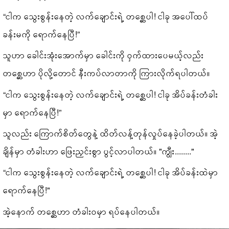
“ငါက သွေးစွန်းနေတဲ့ လက်ချောင်းရဲ့ တစ္ဆေပါ! ငါခု အပေါ်ထပ်
ခန်းမကို ရောက်နေပြီ!”
သူဟာ ခေါင်းအုံးအောက်မှာ ခေါင်းကို ဝှက်ထားပေမယ့်လည်း
တစ္ဆေဟာ ပိုလို့တောင် နီးကပ်လာတာကို ကြားလိုက်ရပါတယ်။
“ငါက သွေးစွန်းနေတဲ့ လက်ချောင်းရဲ့ တစ္ဆေပါ! ငါခု အိပ်ခန်းတံခါး
မှာ ရောက်နေပြီ!”
သူလည်း ကြောက်စိတ်တွေနဲ့ ထိတ်လန့်တုန်လှုပ်နေခဲ့ပါတယ်။ အဲ့
ချိန်မှာ တံခါးဟာ ဖြေးညှင်းစွာ ပွင့်လာပါတယ်။ "ကျွီး........"
“ငါက သွေးစွန်းနေတဲ့ လက်ချောင်းရဲ့ တစ္ဆေပါ! ငါခု အိပ်ခန်းထဲမှာ
ရောက်နေပြီ!"
အဲ့နောက် တစ္ဆေဟာ တံခါးဝမှာ ရပ်နေပါတယ်။