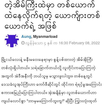
တဲ့အိမ်ကြီးထဲမှာ တစ်ယောက်
ထဲနေလိုက်ရတဲ့ ယောက်ျားတစ်
ယောက်ရဲ့ အဖြစ်
Aung
, Myanmarload
လွန်ခဲ့သော ၄ နှစ် က 16:30 February 08, 2022
မြို့ငယ်လေးနဲ့ မနီးမဝေးနေရာမှာ စွန့်ပစ်ထားတဲ့ အိမ်အိုကြီး
တစ်လုံးရှိပါတယ်။ သရဲခြောက်တယ်လို့ လူတိုင်းကပြောကြတဲ့
အတွက် အဲဒီအနီးကို ဘယ်သူမှ မသွားဖူးပါဘူး။ တစ်နေ့တွင်
ဒေသခံလူအုပ်ကြီးဟာ ကော်ဖီဆိုင်တွင် ထိုင်ကာ ရဲရင့်မှုအကြောင်း
စကားစမြည်ပြောကြပါတယ်။ အဲ့အချိန်မှာ လူတစ်ယောက်ဟာ
ကျယ်လောင်စွာ "ဘာမှမကြောက်ဘူးကွ!" ဆိုပြီး ကြွားလုံးထုတ်