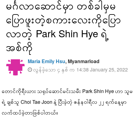
မင်္ဂလာဆောင်မှာ တစ်ခါမှမ
ပြောဖူးတဲ့စကားလေးကိုပြော
လာတဲ့ Park Shin Hye ရဲ့
အစ်ကို
Maria Emily Hsu
, Myanmarload
လွန်ခဲ့သော ၄ နှစ် က 14:38 January 25, 2022
တောင်ကိုရီးယား သရုပ်ဆောင်မင်းသမီး Park Shin Hye ဟာ သူမ
ရဲ့ ချစ်သူ Choi Tae Joon နဲ့ ပြီးခဲ့တဲ့ ဇန်နဝါရီလ ၂၂ ရက်နေ့မှာ
လက်ထပ်ခဲ့တာဖြစ်ပါတယ်။