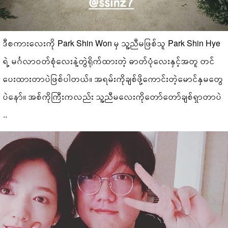
ဒီစကားလေးကို Park Shin Won မှ သူ့ညီမဖြစ်သူ Park Shin Hye
ရဲ့ မင်္ဂလာဝတ်စုံလေးနဲ့တွဲရိုက်ထားတဲ့ ဓာတ်ပုံလေးနှင့်အတူ တင်
ပေးထားတာပဲဖြစ်ပါတယ်။ အရမ်းကိုချစ်ဖို့ကောင်းတဲ့မောင်နှမတွေ
ပဲနော်။ အစ်ကိုကြီးကလည်း သူ့ညီမလေးကိုတော်တော်ချစ်ရှာတာပဲ
..