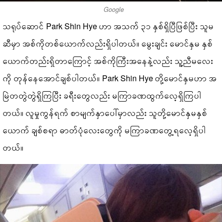
Google
သရုပ်ဆောင် Park Shin Hye ဟာ အသက် ၃၁ နှစ်ရှိပြီဖြစ်ပြီး သူမ
ဆီမှာ အစ်ကိုတစ်ယောက်လည်းရှိပါတယ်။ မွေးချင်း မောင်နှမ နှစ်
ယောက်တည်းရှိတာကြောင့် အစ်ကိုကြီးအနေနဲ့လည်း သူ့ညီမလေး
ကို တုန်နေအောင်ချစ်ပါတယ်။ Park Shin Hye တို့မောင်နှမဟာ အ
မြဲတတွဲတွဲရှိကြပြီး ခရီးတွေလည်း မကြာခဏထွက်လေ့ရှိကြပါ
တယ်။ လူမှုကွန်ရက် စာမျက်နှာပေါ်မှာလည်း သူတို့မောင်နှမနှစ်
ယောက် ချစ်စရာ ဓာတ်ပုံလေးတွေကို မကြာခဏတွေ့ရလေ့ရှိပါ
တယ်။