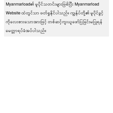
Myanmarload၏ မူပိုင်သတင်းများဖြစ်ပြီး Myanmarload
Website ထဲတွင်သာ ဖတ်ရှုနိုင်ပါသည်။ ကျွန်ုပ်တို့၏ မူပိုင်ခွင့်
ကိုလေးစားသောအားဖြင့် တစ်ဆင့်ကူးယူဖော်ပြခြင်းမပြုရန်
မေတ္တာရပ်ခံအပ်ပါသည်။