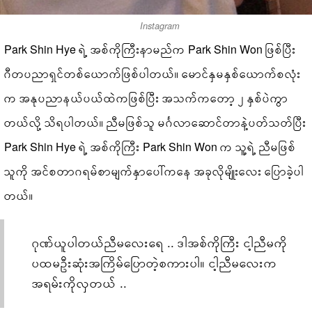
Instagram
Park Shin Hye ရဲ့ အစ်ကိုကြီးနာမည်က Park Shin Won ဖြစ်ပြီး
ဂီတပညာရှင်တစ်ယောက်ဖြစ်ပါတယ်။ မောင်နှမနှစ်ယောက်စလုံး
က အနုပညာနယ်ပယ်ထဲကဖြစ်ပြီး အသက်ကတော့ ၂ နှစ်ပဲကွာ
တယ်လို့ သိရပါတယ်။ ညီမဖြစ်သူ မင်္ဂလာဆောင်တာနဲ့ပတ်သတ်ပြီး
Park Shin Hye ရဲ့ အစ်ကိုကြီး Park Shin Won က သူ့ရဲ့ ညီမဖြစ်
သူကို အင်စတာဂရမ်စာမျက်နှာပေါ်ကနေ အခုလိုမျိုးလေး ပြောခဲ့ပါ
တယ်။
ဂုဏ်ယူပါတယ်ညီမလေးရေ .. ဒါအစ်ကိုကြီး ငါ့ညီမကို
ပထမဦးဆုံးအကြိမ်ပြောတဲ့စကားပါ။ ငါ့ညီမလေးက
အရမ်းကိုလှတယ် ..