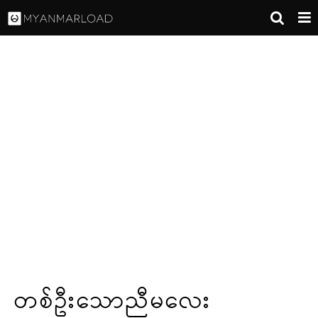
တစ်ဦးသောညီမလေး