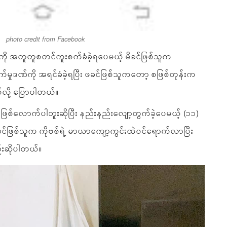
photo credit from Facebook
်ကို အတူတူစတင်ကူးစက်ခံခဲ့ရပေမယ့် မိခင်ဖြစ်သူက
ိပ်စက်မှုဒဏ်ကို အရင်ခံခဲ့ရပြီး ဖခင်ဖြစ်သူကတော့ စဖြစ်တုန်းက
ို့ ပြောပါတယ်။
ဖြစ်လောက်ပါဘူးဆိုပြီး နည်းနည်းလျော့တွက်ခဲ့ပေမယ့် (၁၁)
်ဖြစ်သူက ကိုဗစ်ရဲ့ မာယာကျော့ကွင်းထဲ၀င်ရောက်လာပြီး
်းဆိုပါတယ်။