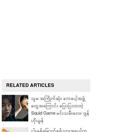
RELATED ARTICLES
သူမ အကြိုက်ဆုံး ကေပေါ့အဖွဲ့
တွေအကြောင်း ပြောပြလာတဲ့
Squid Game မင်းသမီးလေး ဂျန်
ဟိုယွန်
ငါးနှစ်ခြောက်နှစ်သားအရွယ်က