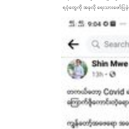
ရပုံတွေကို အခုလို ရေးသားဖော်ပြခ