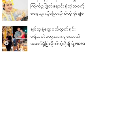
ကြက်ဥပြုတ်ရောင်းခဲ့တဲ့ဘဝကို
မမေ့ဘူးလို့ပြောလိုက်တဲ့ ဖိုးချစ်
ချစ်သူနဲ့ဈေးဝယ်ထွက်ရင်း
ပရိသတ်တွေအားကျလောက်
အောင်ရိုပြလိုက်တဲ့ချီချီ ရဲ့video