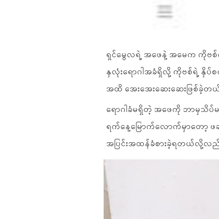
ရှင်မွေလရဲ့ အဖေနဲ့ အမေက ကိုဗစ
နှလုံးရောဂါအခံရှိလို့ ကိုဗစ်ရဲ့ နှ
အထိ အေးအေးဆေးဆေးဖြစ်ခဲ့တယ်လ
ရောဂါခံမရှိတဲ့ အဖေကို ဘာမှသိပ်မ
ရက်နေ့မြောက်လောက်မှာတော့ ဖခင
အပြင်းအထန်ခံစားခဲ့ရတယ်လို့လည