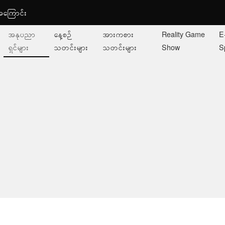
ု့အကြောင်း
အနုပညာ
နေ့စဉ်
အားကစား
Reality Game
E
ရှင်များ
သတင်းများ
သတင်းများ
Show
S