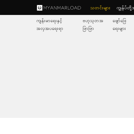
သတင်းများ
ကျွနု်ပ်တိ
ကျန်းမာရေးနှင့်
ဗဟုသုတအ
ဖျော်ဖြေ
အလှအပရေးရာ
ဖြာဖြာ
ရေးများ