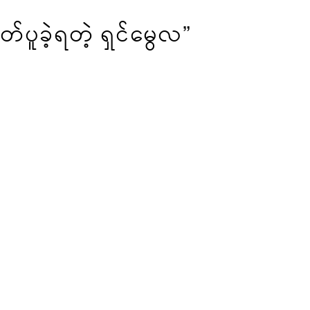
တ်ပူခဲ့ရတဲ့ ရှင်မွေလ”