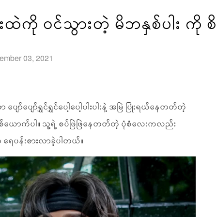
ဲကို ၀င်သွားတဲ့ မိဘနှစ်ပါး ကို စိ
tember 03, 2021
ော်ပျော်ရွှင်ရွှင်ပေါ့ပေါ့ပါးပါးနဲ့ အမြဲ ပြုံးရယ်နေတတ်တဲ့
ယောက်ပါ။ သူ့ရဲ့ စပ်ဖြဲဖြဲနေတတ်တဲ့ ပုံစံလေးကလည်း
 ရေပန်းစားလာခဲ့ပါတယ်။