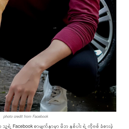
photo credit from Facebook
ဲ့ Facebook စာမျက်နှာမှာ မိဘ နှစ်ပါး ရဲ့ ကိုဗစ် ခံစားခဲ့