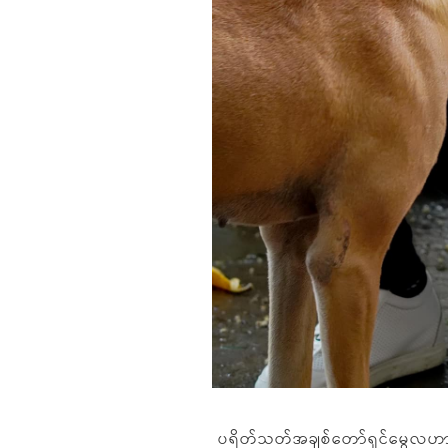
ပရိတ်သတ်အချစ်တော်ရှင်မွေလဟာ သူ့ရ