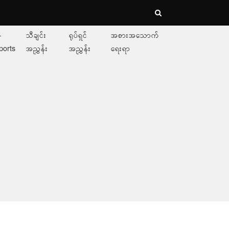
-
သီချင်း
ရုပ်ရှင်
အစားအသောက်
ports
အညွှန်း
အညွှန်း
ရေးရာ