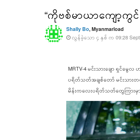
“ကိုဗစ်မာယာကျော့ကွင်းထ
Shally Bo
, Myanmarload
လွန်ခဲ့သော ၄ နှစ် က 09:28 Sep
MRTV-4 မင်းသားချော ရှင်မွေလ ဟာ ပျ
ပရိတ်သတ်အချစ်တော် မင်းသားတစ်
မိန်းကလေးပရိတ်သတ်တွေကြားမှာ