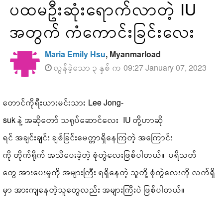
ပထမဦးဆုံးရောက်လာတဲ့ IU
အတွက် ကံကောင်းခြင်းလေး
Maria Emily Hsu
, Myanmarload
လွန်ခဲ့သော ၃ နှစ် က 09:27 January 07, 2023
တောင်ကိုရီးယားမင်းသား Lee Jong-
suk နဲ့ အဆိုတော် သရုပ်ဆောင်လေး IU တို့ဟာဆို
ရင် အချင်းချင်း ချစ်ခြင်းမေတ္တာရှိနေကြတဲ့ အကြောင်း
ကို တိုက်ရိုက် အသိပေးခဲ့တဲ့ စုံတွဲလေးဖြစ်ပါတယ်။ ပရိသတ်
တွေ အားပေးမှုကို အများကြီး ရရှိနေတဲ့ သူတို့ စုံတွဲလေးကို လက်ရှိ
မှာ အားကျနေတဲ့သူတွေလည်း အများကြီးပဲ ဖြစ်ပါတယ်။