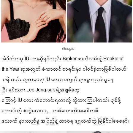
Google
အဲဒီထဲကမှ IU ဟာဆိုရင်လည်း Broker ဇာတ်လမ်းနဲ့ Rookie of
the Year ဆုအတွက် စံကာတင် စာရင်းမှာ ပါဝင်ခဲ့တာဖြစ်ပါတယ်။
ပရိသတ်တွေကတော့ IU လေး အတွက် များစွာ ဂုဏ်ယူနေ
ပြီး မင်းသား Lee Jong-suk ရဲ့အချစ်တွေ
ကြောင့် IU လေး ကံကောင်းရတာလို့ ဆိုထားကြပါတယ်။ ချစ်ဖို့
ကောင်းတဲ့ စုံတွဲလေးရေ .. တစ်ယောက်အပေါ်တစ်
ယောက် နားလည်မှု အပြည့်နဲ့ ထာဝရ ရွှေလက်တွဲ မြဲနိုင်ပါစေနော်။