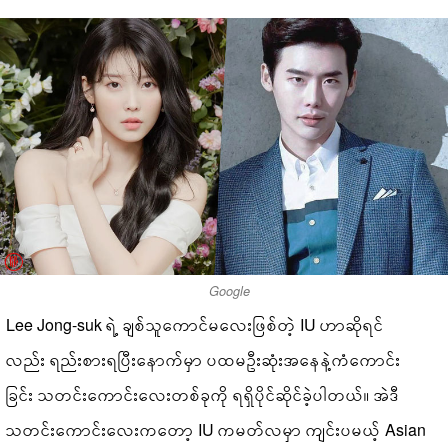
Google
Lee Jong-suk ရဲ့ ချစ်သူကောင်မလေးဖြစ်တဲ့ IU ဟာဆိုရင်
လည်း ရည်းစားရပြီးနောက်မှာ ပထမဦးဆုံးအနေနဲ့ကံကောင်း
ခြင်း သတင်းကောင်းလေးတစ်ခုကို ရရှိပိုင်ဆိုင်ခဲ့ပါတယ်။ အဲဒီ
သတင်းကောင်းလေးကတော့ IU ကမတ်လမှာ ကျင်းပမယ့် Asian