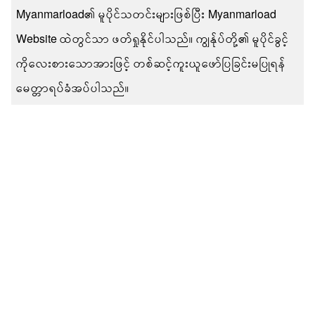
Myanmarload၏ မူပိုင်သတင်းများဖြစ်ပြီး Myanmarload
Website ထဲတွင်သာ ဖတ်ရှုနိုင်ပါသည်။ ကျွန်ုပ်တို့၏ မူပိုင်ခွင့်
ကိုလေးစားသောအားဖြင့် တစ်ဆင့်ကူးယူဖော်ပြခြင်းမပြုရန်
မေတ္တာရပ်ခံအပ်ပါသည်။