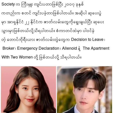
Society က ကြီးမှူး ကျင်းပတာဖြစ်ပြီး ၂၀၀၇ ခုနှစ်
ကတည်းက စတင် ကျင်းပခဲ့တာဖြစ်ပါတယ်။ အဆိုပါ ဆုပေးပွဲ
မှာ အာရှနိုင်ငံ ၂၂ နိုင်ငံက ဇာတ်လမ်းတွေကိုရွေးချယ်ပြီး ဆုပေး
သွားမှာဖြစ်တယ်လို့သိရပါတယ်။ စံကာတင်ထဲမှာ ပါဝင်ခဲ့
တဲ့ တောင်ကိုရီးယား ဇာတ်လမ်းတွဲတွေက Decision to Leave ၊
Broker ၊ Emergency Declaration ၊ Alienoid နဲ့ The Apartment
With Two Women တို့ ဖြစ်တယ်လို့ သိရပါတယ်။