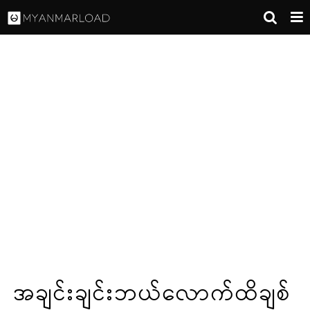
အချင်းချင်းဘယ်လောက်ထိချစ်