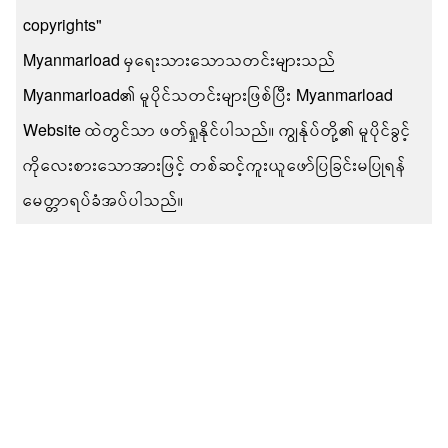
copyrights"
Myanmarload မှရေးသားသောသတင်းများသည်
Myanmarload၏ မူပိုင်သတင်းများဖြစ်ပြီး Myanmarload
Website ထဲတွင်သာ ဖတ်ရှုနိုင်ပါသည်။ ကျွန်ုပ်တို့၏ မူပိုင်ခွင့်
ကိုလေးစားသောအားဖြင့် တစ်ဆင့်ကူးယူဖော်ပြခြင်းမပြုရန်
မေတ္တာရပ်ခံအပ်ပါသည်။