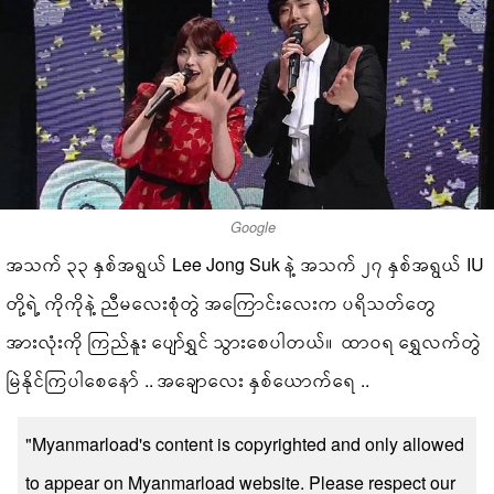
Google
အသက် ၃၃ နှစ်အရွယ် Lee Jong Suk နဲ့ အသက် ၂၇ နှစ်အရွယ် IU
တို့ရဲ့ ကိုကိုနဲ့ ညီမလေးစုံတွဲ အကြောင်းလေးက ပရိသတ်တွေ
အားလုံးကို ကြည်နူး ပျော်ရွှင် သွားစေပါတယ်။ ထာဝရ ရွှေလက်တွဲ
မြဲနိုင်ကြပါစေနော် .. အချောလေး နှစ်ယောက်ရေ ..
"Myanmarload's content is copyrighted and only allowed
to appear on Myanmarload website. Please respect our