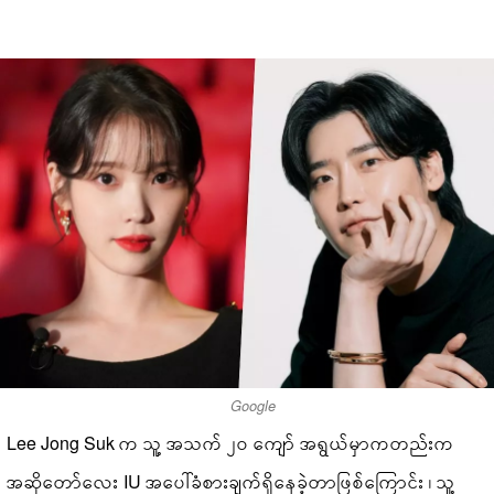
Google
Lee Jong Suk က သူ့ အသက် ၂၀ ကျော် အရွယ်မှာကတည်းက
အဆိုတော်လေး IU အပေါ်ခံစားချက်ရှိနေခဲ့တာဖြစ်ကြောင်း ၊ သူ့