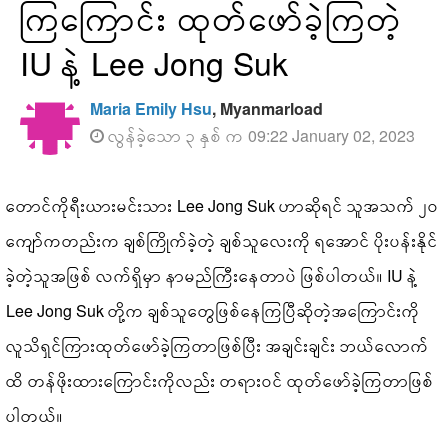
ကြကြောင်း ထုတ်ဖော်ခဲ့ကြတဲ့
IU နဲ့ Lee Jong Suk
Maria Emily Hsu
, Myanmarload
လွန်ခဲ့သော ၃ နှစ် က 09:22 January 02, 2023
တောင်ကိုရီးယားမင်းသား Lee Jong Suk ဟာဆိုရင် သူအသက် ၂၀
ကျော်ကတည်းက ချစ်ကြိုက်ခဲ့တဲ့ ချစ်သူလေးကို ရအောင် ပိုးပန်းနိုင်
ခဲ့တဲ့သူအဖြစ် လက်ရှိမှာ နာမည်ကြီးနေတာပဲ ဖြစ်ပါတယ်။ IU နဲ့
Lee Jong Suk တို့က ချစ်သူတွေဖြစ်နေကြပြီဆိုတဲ့အကြောင်းကို
လူသိရှင်ကြားထုတ်ဖော်ခဲ့ကြတာဖြစ်ပြီး အချင်းချင်း ဘယ်လောက်
ထိ တန်ဖိုးထားကြောင်းကိုလည်း တရားဝင် ထုတ်ဖော်ခဲ့ကြတာဖြစ်
ပါတယ်။