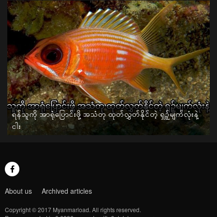
ရန်သူကို အာရုံပြောင်းဖို့ အသံတု ထုတ်လွှတ်နိုင်တဲ့ ရှဉ့်မျက်လုံးနဲ့
ငါး
About us
Archived articles
Copyright © 2017 Myanmarload. All rights reserved.