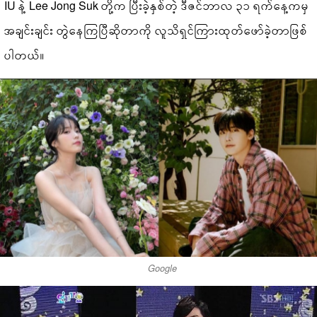
IU နဲ့ Lee Jong Suk တို့က ပြီးခဲ့နှစ်တဲ့ ဒီဇင်ဘာလ ၃၁ ရက်နေ့ကမှ
အချင်းချင်း တွဲနေကြပြီဆိုတာကို လူသိရှင်ကြားထုတ်ဖော်ခဲ့တာဖြစ်
ပါတယ်။
Google