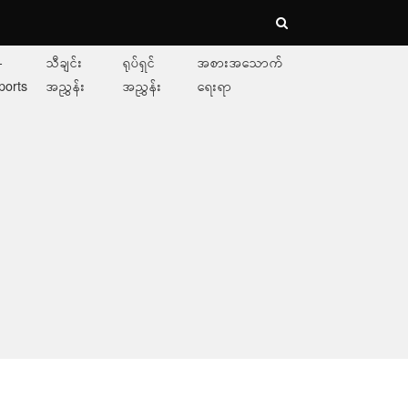
-
သီချင်း
ရုပ်ရှင်
အစားအသောက်
ports
အညွှန်း
အညွှန်း
ရေးရာ