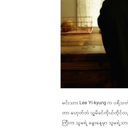
မင်းသား Lee Yi-kyung က ပရိသတ
တာ မဟုတ်ဘဲ သူ့မိခင်ကိုယ်တိုင်လ
ကြီးက သူမရဲ့ မွေးနေ့မှာ သူမရဲ့သာ