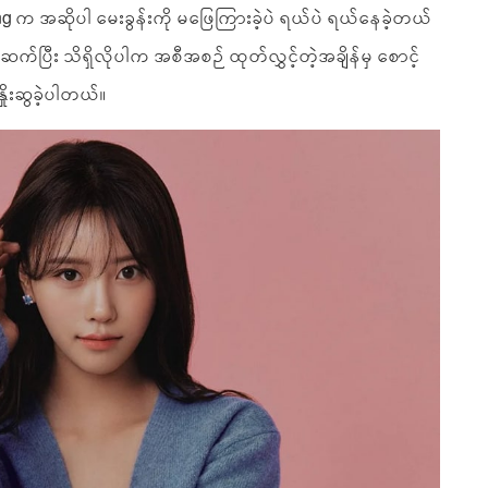
 က အဆိုပါ မေးခွန်းကို မဖြေကြားခဲ့ပဲ ရယ်ပဲ ရယ်နေခဲ့တယ်
ု ဆက်ပြီး သိရှိလိုပါက အစီအစဉ် ထုတ်လွှင့်တဲ့အချိန်မှ စောင့်
ှိုးဆွခဲ့ပါတယ်။