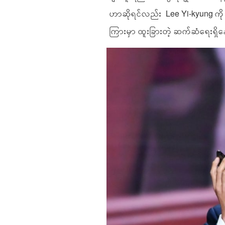
ဟာဆိုရင်လည်း Lee Yi-kyung ကို 
ကြားမှာ ထူးခြားတဲ့ ဆက်ဆံရေးရှ