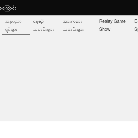
ု့အကြောင်း
အနုပညာ
နေ့စဉ်
အားကစား
Reality Game
E
ရှင်များ
သတင်းများ
သတင်းများ
Show
S