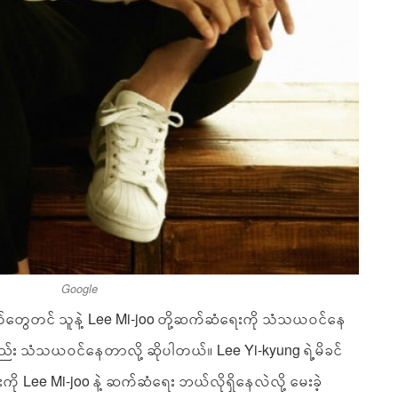
Google
်တွေတင် သူနဲ့ Lee Mi-joo တို့ဆက်ဆံရေးကို သံသယဝင်နေ
ည်း သံသယဝင်နေတာလို့ ဆိုပါတယ်။ Lee Yi-kyung ရဲ့မိခင်
းကို Lee Mi-joo နဲ့ ဆက်ဆံရေး ဘယ်လိုရှိနေလဲလို့ မေးခဲ့