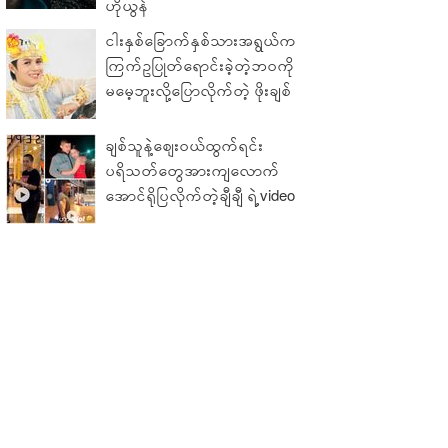
ဟိုယွန်
ငါးနှစ်ခြောက်နှစ်သားအရွယ်က
ကြက်ဥပြုတ်ရောင်းခဲ့တဲ့ဘဝကို
မမေ့ဘူးလို့ပြောလိုက်တဲ့ ဖိုးချစ်
ချစ်သူနဲ့ဈေးဝယ်ထွက်ရင်း
ပရိသတ်တွေအားကျလောက်
အောင်ရိုပြလိုက်တဲ့ချီချီ ရဲ့video