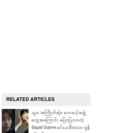
RELATED ARTICLES
သူမ အကြိုက်ဆုံး ကေပေါ့အဖွဲ့
တွေအကြောင်း ပြောပြလာတဲ့
Squid Game မင်းသမီးလေး ဂျန်