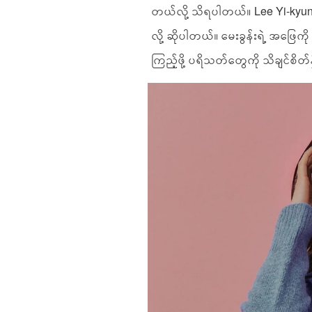
တယ်လို့ သိရပါတယ်။ Lee Yi-kyung
လို့ ဆိုပါတယ်။ မေးခွန်းရဲ့ အဖြေကိ
ကြည့်ဖို့ ပရိသတ်တွေကို သိချင်စိတ်န