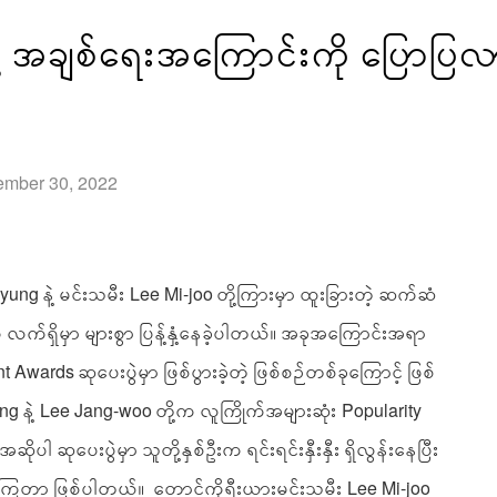
နဲ့ အချစ်ရေးအကြောင်းကို ပြောပြလ
ember 30, 2022
ng နဲ့ မင်းသမီး Lee Mi-joo တို့ကြားမှာ ထူးခြားတဲ့ ဆက်ဆံ
က်ရှိမှာ များစွာ ပြန့်နှံ့နေခဲ့ပါတယ်။ အခုအကြောင်းအရာ
wards ဆုပေးပွဲမှာ ဖြစ်ပွားခဲ့တဲ့ ဖြစ်စဉ်တစ်ခုကြောင့် ဖြစ်
g နဲ့ Lee Jang-woo တို့က လူကြိုက်အများဆုံး Popularity
အဆိုပါ ဆုပေးပွဲမှာ သူတို့နှစ်ဦးက ရင်းရင်းနှီးနှီး ရှိလွန်းနေပြီး
်နေကြတာ ဖြစ်ပါတယ်။ တောင်ကိုရီးယားမင်းသမီး Lee Mi-joo