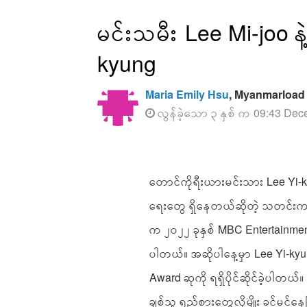
မင်းသမီး Lee Mi-joo 
kyung
Maria Emily Hsu
, Myanmarload
လွန်ခဲ့သော ၃ နှစ် က 09:43 Dec
တောင်ကိုရီးယားမင်းသား Lee Yi-kyu
ရေးတွေ ရှိနေတယ်ဆိုတဲ့ သတင်းက လ
က ၂၀၂၂ ခုနှစ် MBC Entertainment A
ပါတယ်။ အဆိုပါနေ့မှာ Lee Yi-kyun
Award ဆုကို ရရှိပိုင်ဆိုင်ခဲ့ပါတယ်။ 
ချစ်သူ ရည်စားတွေလိုမျိုး ခင်မင