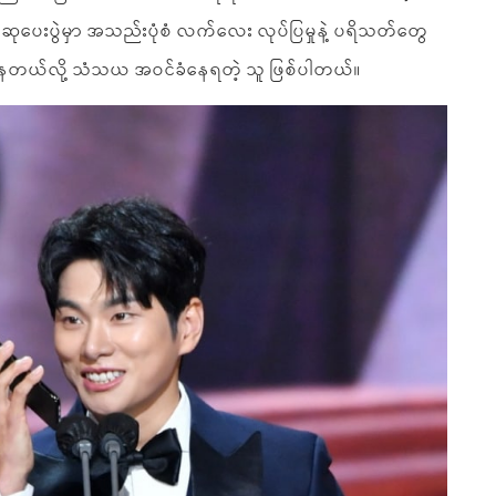
ဆုပေးပွဲမှာ အသည်းပုံစံ လက်လေး လုပ်ပြမှုနဲ့ ပရိသတ်တွေ
ိနေတယ်လို့ သံသယ အဝင်ခံနေရတဲ့ သူ ဖြစ်ပါတယ်။