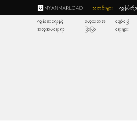
သတင်းများ
ကျွနု်ပ်တိ
ကျန်းမာရေးနှင့်
ဗဟုသုတအ
ဖျော်ဖြေ
အလှအပရေးရာ
ဖြာဖြာ
ရေးများ