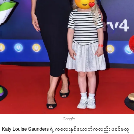
Google
Katy Louise Saunders ရဲ့ ကလေးနှစ်ယောက်ကလည်း ဖခင်မတူ