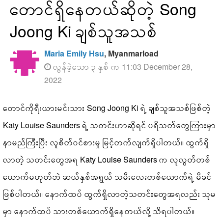
တောင်ရှိနေတယ်ဆိုတဲ့ Song
Joong Ki ချစ်သူအသစ်
Maria Emily Hsu
, Myanmarload
လွန်ခဲ့သော ၃ နှစ် က 11:03 December 28,
2022
တောင်ကိုရီးယားမင်းသား Song Joong Ki ရဲ့ ချစ်သူအသစ်ဖြစ်တဲ့
Katy Louise Saunders ရဲ့ သတင်းဟာဆိုရင် ပရိသတ်တွေကြားမှာ
နာမည်ကြီးပြီး လူစိတ်ဝင်စားမှု မြင့်တက်လျက်ရှိပါတယ်။ ထွက်ရှိ
လာတဲ့ သတင်းတွေအရ Katy Louise Saunders က လူလွတ်တစ်
ယောက်မဟုတ်ဘဲ ဆယ်နှစ်အရွယ် သမီးလေးတစ်ယောက်ရဲ့ မိခင်
ဖြစ်ပါတယ်။ နောက်ထပ် ထွက်ရှိလာတဲ့သတင်းတွေအရလည်း သူမ
မှာ နောက်ထပ် သားတစ်ယောက်ရှိနေတယ်လို့ သိရပါတယ်။