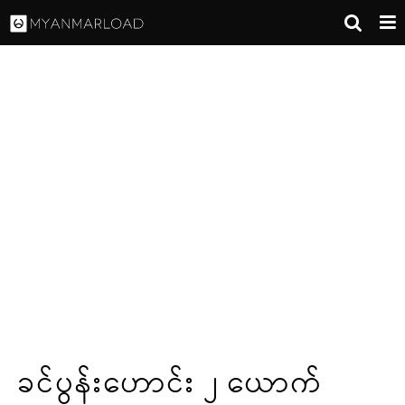
ခင်ပွန်းဟောင်း ၂ ယောက်