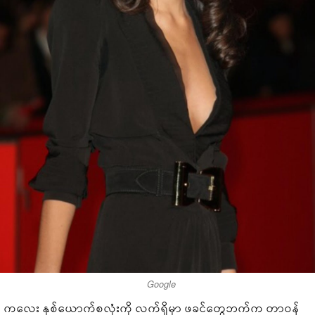
Google
ကလေး နှစ်ယောက်စလုံးကို လက်ရှိမှာ ဖခင်တွေဘက်က တာဝန်