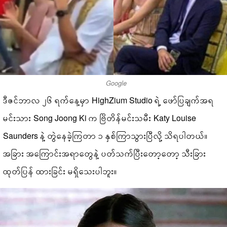
Google
ဒီဇင်ဘာလ ၂၆ ရက်နေ့မှာ HighZium Studio ရဲ့ ဖော်ပြချက်အရ
မင်းသား Song Joong Ki က ဗြိတိန်မင်းသမီး Katy Louise
Saunders နဲ့ တွဲနေခဲ့ကြတာ ၁ နှစ်ကြာသွားပြီလို့ သိရပါတယ်။
အခြား အကြောင်းအရာတွေနဲ့ ပတ်သက်ပြီးတော့တော့ သီးခြား
ထုတ်ပြန် ထားခြင်း မရှိသေးပါဘူး။