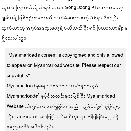
ယူထားကြတယ်လို့ သိရပါတယ်။ Song Joong Ki ဘက်ကတော့
ချစ်သူရဲ့ ဖြစ်စဉ်အားလုံးကို လက်ခံပေးထားတဲ့ ပုံစံမှာ ရှိနေပြီး
ထွက်လာတဲ့ အရှုပ်အထွေးတွေနဲ့ ပတ်သက်ပြီး ရှင်းပြထားတာမျိုး မ
ရှိသေးပါဘူး။
"Myanmarload's content is copyrighted and only allowed
to appear on Myanmarload website. Please respect our
copyrights"
Myanmarload မှရေးသားသောသတင်းများသည်
Myanmarload၏ မူပိုင်သတင်းများဖြစ်ပြီး Myanmarload
Website ထဲတွင်သာ ဖတ်ရှုနိုင်ပါသည်။ ကျွန်ုပ်တို့၏ မူပိုင်ခွင့်
ကိုလေးစားသောအားဖြင့် တစ်ဆင့်ကူးယူဖော်ပြခြင်းမပြုရန်
မေတ္တာရပ်ခံအပ်ပါသည်။