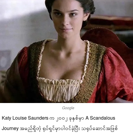
Google
Katy Louise Saunders က ၂၀၀၂ ခုနှစ်မှာ A Scandalous
Journey အမည်ရှိတဲ့ ရုပ်ရှင်မှာပါဝင်ခဲ့ပြီး သရုပ်ဆောင်အဖြစ်