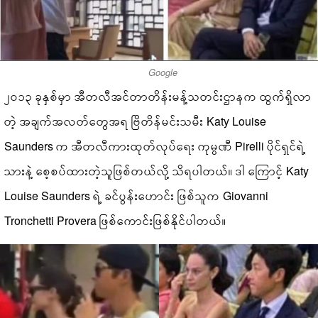
Google
၂၀၁၃ ခုနှစ်မှာ အီတလီအင်တာတိန်းမန့်သတင်းဌာနက ထွက်ရှိလာ
တဲ့ အချက်အလတ်တွေအရ ဗြိတိန်မင်းသမီး Katy Louise
Saunders က အီတလီကားထုတ်လုပ်ရေး ကုမ္ပဏီ Pirelli ပိုင်ရှင်ရဲ့
သားနဲ့ စေ့စပ်ထားတဲ့သူဖြစ်တယ်လို့ သိရပါတယ်။ ဒါ ကြောင့် Katy
Louise Saunders ရဲ့ ခင်ပွန်းဟောင်း ဖြစ်သူက Giovanni
Tronchetti Provera ဖြစ်ကောင်းဖြစ်နိုင်ပါတယ်။