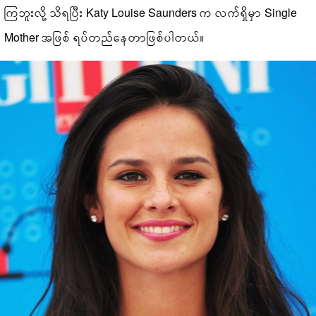
ကြဘူးလို့ သိရပြီး Katy Louise Saunders က လက်ရှိမှာ Single
Mother အဖြစ် ရပ်တည်နေတာဖြစ်ပါတယ်။