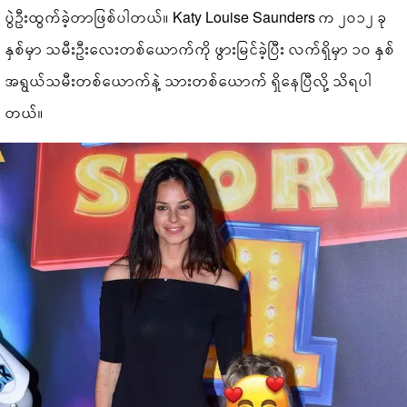
ပွဲဦးထွက်ခဲ့တာဖြစ်ပါတယ်။ Katy Louise Saunders က ၂၀၁၂ ခု
နှစ်မှာ သမီးဦးလေးတစ်ယောက်ကို ဖွားမြင်ခဲ့ပြီး လက်ရှိမှာ ၁၀ နှစ်
အရွယ်သမီးတစ်ယောက်နဲ့ သားတစ်ယောက် ရှိနေပြီလို့ သိရပါ
တယ်။