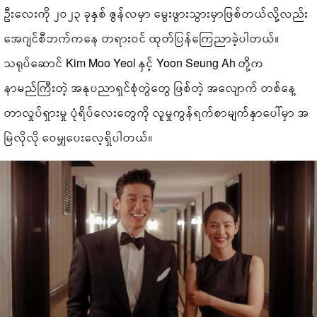
ဦးလေးကို ၂၀၂၃ ခုနှစ် ဇွန်လမှာ မွေးဖွားသွားမှာဖြစ်တယ်လို့လည်း
အေဂျင်စီဘက်ကနေ တရားဝင် ထုတ်ပြန်ကြေညာခဲ့ပါတယ်။
သရုပ်ဆောင် Kim Moo Yeol နှင့် Yoon Seung Ah တို့က
နာမည်ကြီးတဲ့ အနုပညာရှင်စုံတွဲတွေ ဖြစ်တဲ့ အလျောက် တစ်နေ့
တာလှုပ်ရှားမှု ပုံရိပ်လေးတွေကို လူမှုကွန်ရက်စာမျက်နှာပေါ်မှာ အ
မြဲလိုလို ဝေမျှပေးလေ့ရှိပါတယ်။