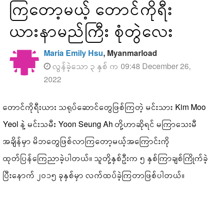
ကြတော့မယ့် တောင်ကိုရီး
ယားနာမည်ကြီး စုံတွဲလေး
Maria Emily Hsu
, Myanmarload
လွန်ခဲ့သော ၃ နှစ် က 09:48 December 26,
2022
တောင်ကိုရီးယား သရုပ်ဆောင်တွေဖြစ်ကြတဲ့ မင်းသား Kim Moo
Yeol နဲ့ မင်းသမီး Yoon Seung Ah တို့ဟာဆိုရင် မကြာသေးမီ
အချိန်မှာ မိဘတွေဖြစ်လာကြတော့မယ့်အကြောင်းကို
ထုတ်ပြန်ကြေညာခဲ့ပါတယ်။ သူတို့နှစ်ဦးက ၅ နှစ်ကြာချစ်ကြိုက်ခဲ့
ပြီးနောက် ၂၀၁၅ ခုနှစ်မှာ လက်ထပ်ခဲ့ကြတာဖြစ်ပါတယ်။