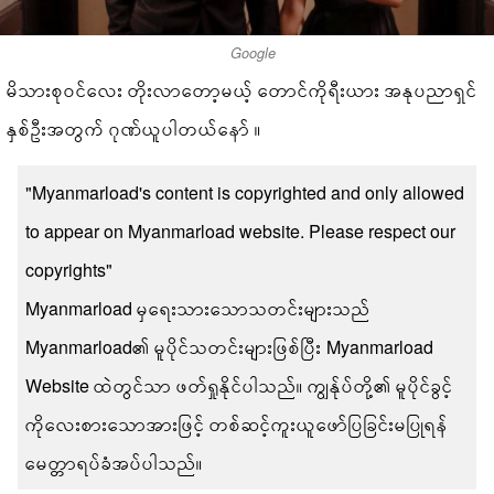
Google
မိသားစုဝင်လေး တိုးလာတော့မယ့် တောင်ကိုရီးယား အနုပညာရှင်
နှစ်ဦးအတွက် ဂုဏ်ယူပါတယ်နော် ။
"Myanmarload's content is copyrighted and only allowed
to appear on Myanmarload website. Please respect our
copyrights"
Myanmarload မှရေးသားသောသတင်းများသည်
Myanmarload၏ မူပိုင်သတင်းများဖြစ်ပြီး Myanmarload
Website ထဲတွင်သာ ဖတ်ရှုနိုင်ပါသည်။ ကျွန်ုပ်တို့၏ မူပိုင်ခွင့်
ကိုလေးစားသောအားဖြင့် တစ်ဆင့်ကူးယူဖော်ပြခြင်းမပြုရန်
မေတ္တာရပ်ခံအပ်ပါသည်။