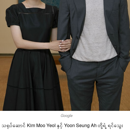
Google
သရုပ်ဆောင် Kim Moo Yeol နှင့် Yoon Seung Ah တို့ရဲ့ ရင်သွေး