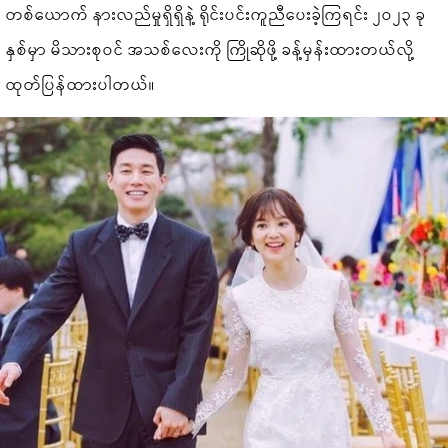
တစ်ယောက် နားလည်မှုရှိရှိနဲ့ ရိုင်းပင်းကူညီပေးခဲ့ကြရင်း ၂၀၂၃ ခု
နှစ်မှာ မိသားစုဝင် အသစ်လေးကို ကြိုဆိုဖို့ ခန့်မှန်းထားတယ်လို့
ထုတ်ပြန်ထားပါတယ်။