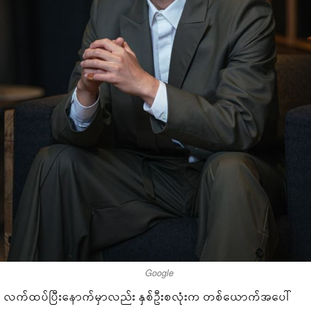
Google
လက်ထပ်ပြီးနောက်မှာလည်း နှစ်ဦးစလုံးက တစ်ယောက်အပေါ်