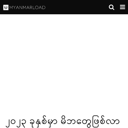
၂၀၂၃ ခုနှစ်မှာ မိဘတွေဖြစ်လာ