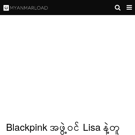
Blackpink အဖွဲ့ဝင် Lisa နဲ့တူ