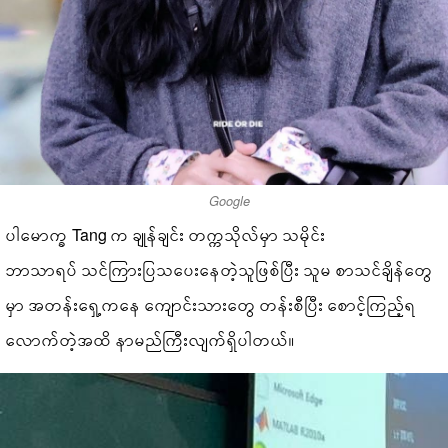
Google
ပါမောက္ခ Tang က ချုန်ချင်း တက္ကသိုလ်မှာ သမိုင်း
ဘာသာရပ် သင်ကြားပြသပေးနေတဲ့သူဖြစ်ပြီး သူမ စာသင်ချိန်တွေ
မှာ အတန်းရှေ့ကနေ ကျောင်းသားတွေ တန်းစီပြီး စောင့်ကြည့်ရ
လောက်တဲ့အထိ နာမည်ကြီးလျက်ရှိပါတယ်။