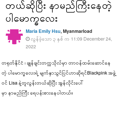
တယ်ဆိုပြီး နာမည်ကြီးနေတဲ့
ပါမောက္ခလေး
Maria Emily Hsu
, Myanmarload
လွန်ခဲ့သော ၃ နှစ် က 11:09 December 24,
2022
တရုတ်နိုင်ငံ ၊ ချုန်ချင်းတက္ကသိုလ်မှာ တာဝန်ထမ်းဆောင်နေ
တဲ့ ပါမောက္ခလေးရဲ့ မျက်နှာသွင်ပြင်ဟာဆိုရင်Blackpink အဖွဲ့
ဝင် Lisa နဲ့တူလွန်းတယ်ဆိုပြီး အွန်လိုင်းပေါ်
မှာ နာမည်ကြီး ရေပန်းစားနေပါတယ်။