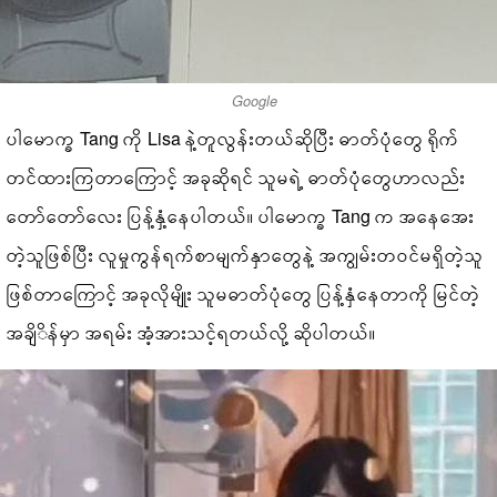
Google
ပါမောက္ခ Tang ကို Lisa နဲ့တူလွန်းတယ်ဆိုပြီး ဓာတ်ပုံတွေ ရိုက်
တင်ထားကြတာကြောင့် အခုဆိုရင် သူမရဲ့ ဓာတ်ပုံတွေဟာလည်း
တော်တော်လေး ပြန့်နှံ့နေပါတယ်။ ပါမောက္ခ Tang က အနေအေး
တဲ့သူဖြစ်ပြီး လူမှုကွန်ရက်စာမျက်နှာတွေနဲ့ အကျွမ်းတဝင်မရှိတဲ့သူ
ဖြစ်တာကြောင့် အခုလိုမျိုး သူမဓာတ်ပုံတွေ ပြန့်နှံနေတာကို မြင်တဲ့
အချိိန်မှာ အရမ်း အံ့အားသင့်ရတယ်လို့ ဆိုပါတယ်။