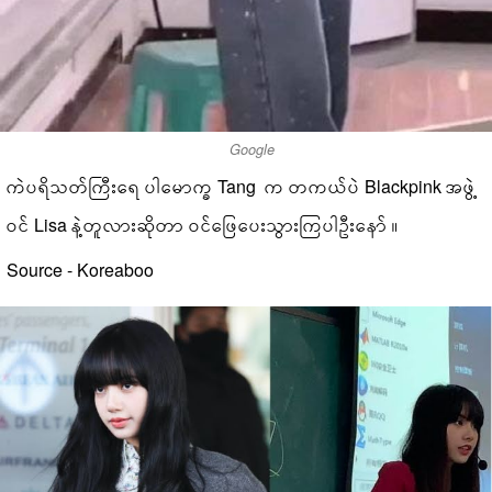
Google
ကဲပရိသတ်ကြီးရေ ပါမောက္ခ Tang က တကယ်ပဲ Blackpink အဖွဲ့
ဝင် Lisa နဲ့တူလားဆိုတာ ဝင်ဖြေပေးသွားကြပါဦးနော် ။
Source - Koreaboo