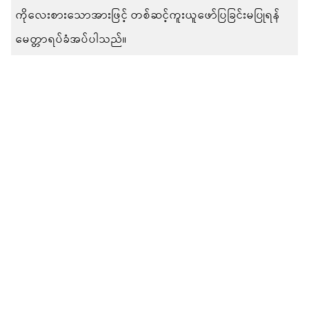
ကိုလေးစားသောအားဖြင့် တစ်ဆင့်ကူးယူဖော်ပြခြင်းမပြုရန်
မေတ္တာရပ်ခံအပ်ပါသည်။