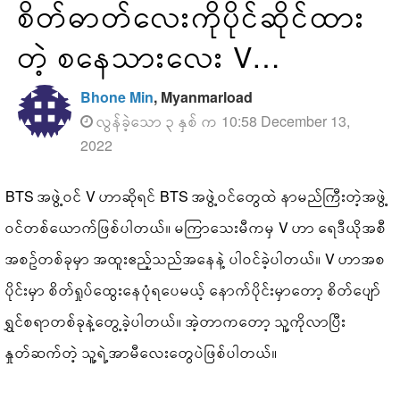
စိတ်ဓာတ်လေးကိုပိုင်ဆိုင်ထား
တဲ့ စနေသားလေး V…
Bhone Min
, Myanmarload
လွန်ခဲ့သော ၃ နှစ် က 10:58 December 13,
2022
BTS အဖွဲ့ဝင် V ဟာဆိုရင် BTS အဖွဲ့ဝင်တွေထဲ နာမည်ကြီးတဲ့အဖွဲ့
ဝင်တစ်ယောက်ဖြစ်ပါတယ်။ မကြာသေးမီကမှ V ဟာ ရေဒီယိုအစီ
အစဥ်တစ်ခုမှာ အထူးဧည့်သည်အနေနဲ့ ပါဝင်ခဲ့ပါတယ်။ V ဟာအစ
ပိုင်းမှာ စိတ်ရှုပ်ထွေးနေပုံရပေမယ့် နောက်ပိုင်းမှာတော့ စိတ်ပျော်
ရွှင်စရာတစ်ခုနဲ့တွေ့ခဲ့ပါတယ်။ အဲ့တာကတော့ သူ့ကိုလာပြီး
နှုတ်ဆက်တဲ့ သူ့ရဲ့အာမီလေးတွေပဲဖြစ်ပါတယ်။