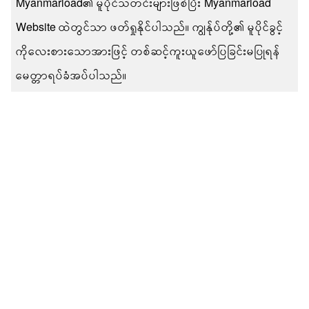
Myanmarload၏ မူပိုင်သတင်းများဖြစ်ပြီး Myanmarload
Website ထဲတွင်သာ ဖတ်ရှုနိုင်ပါသည်။ ကျွန်ုပ်တို့၏ မူပိုင်ခွင့်
ကိုလေးစားသောအားဖြင့် တစ်ဆင့်ကူးယူဖော်ပြခြင်းမပြုရန်
မေတ္တာရပ်ခံအပ်ပါသည်။