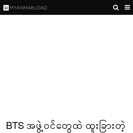
BTS အဖွဲ့ဝင်တွေထဲ ထူးခြားတဲ့