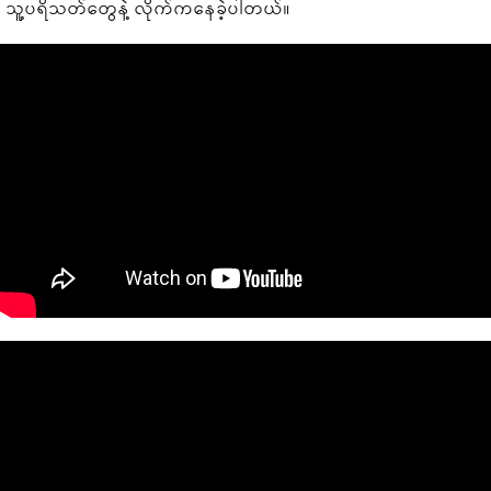
သူ့ပရိသတ်တွေနဲ့ လိုက်ကနေခဲ့ပါတယ်။