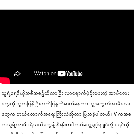
သူရဲ့ရေဒီယိုအစီအစဥ်ထိလာပြီး လာရောက်ပံ့ပိုးပေးတဲ့ အာမီလေး
တွေကို သူကပြန်ပြီးလက်ပြနှုတ်ဆက်နေကာ သူ့အတွက်အာမီလေး
တွေက ဘယ်လောက်အရေးကြီးလဲဆိုတာ ပြသခဲ့ပါတယ်။ V ကအစ
ကသူ့ရဲ့အာမီပရိသတ်တွေနဲ့ နီးနီးကပ်ကပ်တွေ့ခွင့်ရချင်လို့ ရေဒီယို