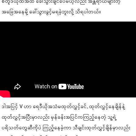
စတူဒီယိုထဲအထိ ခေါ်သွားချင်ပေမယ့်လည်း အန္တရာယ်များတဲ့
အခြေအနေမို့ ခေါ်သွားခွင့်မရခဲ့ဘူးလို့ သိရပါတယ်။
ဒါအပြင့် V ဟာ ရေဒီယိုအသံမထုတ်လွှင့်ခင်, ထုတ်လွှင့်နေချိန်နဲ့
ထုတ်လွှင့်အပြီးမှာလည်း မှန်ခန်းအပြင်ကကြည့်နေတဲ့ သူ့ရဲ့
ပရိသတ်တွေဆီကိုပဲ ကြည့်နေခဲ့ကာ သီချင်းထုတ်လွှင့်ချိန်မှာလည်း