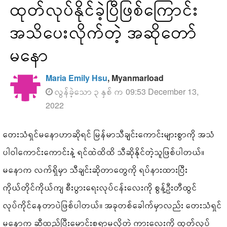
ထုတ်လုပ်နိုင်ခဲ့ပြီဖြစ်ကြောင်း
အသိပေးလိုက်တဲ့ အဆိုတော်
မနော
Maria Emily Hsu
, Myanmarload
လွန်ခဲ့သော ၃ နှစ် က 09:53 December 13,
2022
တေးသံရှင်မနောဟာဆိုရင် မြန်မာသီချင်းကောင်းများစွာကို အသံ
ပါဝါကောင်းကောင်းနဲ့ ရင်ထဲထိထိ သီဆိုနိုင်တဲ့သူဖြစ်ပါတယ်။
မနောက လက်ရှိမှာ သီချင်းဆိုတာတွေကို ရပ်နားထားပြီး
ကိုယ်တိုင်ကိုယ်ကျ စီးပွားရေးလုပ်ငန်းလေးကို စွန့်ဦးတီထွင်
လုပ်ကိုင်နေတာပဲဖြစ်ပါတယ်။ အခုတစ်ခေါက်မှာလည်း တေးသံရှင်
မနောက ဆီထည့်ပြီးမောင်းစရာမလိုတဲ့ ကားလေးကို ထုတ်လုပ်