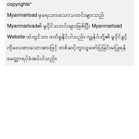
copyrights"
Myanmarload မှရေးသားသောသတင်းများသည်
Myanmarload၏ မူပိုင်သတင်းများဖြစ်ပြီး Myanmarload
Website ထဲတွင်သာ ဖတ်ရှုနိုင်ပါသည်။ ကျွန်ုပ်တို့၏ မူပိုင်ခွင့်
ကိုလေးစားသောအားဖြင့် တစ်ဆင့်ကူးယူဖော်ပြခြင်းမပြုရန်
မေတ္တာရပ်ခံအပ်ပါသည်။