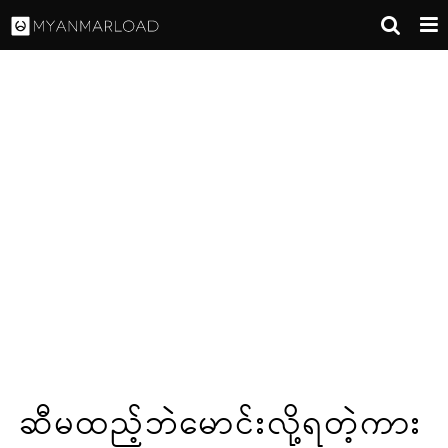
ဆီမထည့်ဘဲမောင်းလို့ရတဲ့ကား