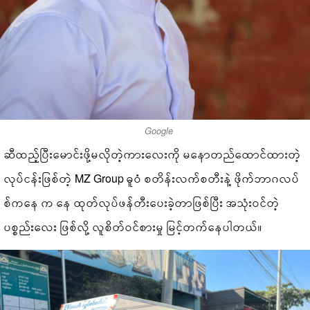
Google
ဆီထည့်ပြီးမောင်းဖို့မလိုတဲ့ကားလေးကို မနောတည်ထောင်ထားတဲ့
လုပ်ငန်းဖြစ်တဲ့ MZ Group ဓူဝံ စတိန်းလက်စတီးနဲ့ ဖိုက်ဘာဂလပ်
စ်ကနေ က နေ ထုတ်လုပ်ဖန်တီးပေးခဲ့တာဖြစ်ပြီး အသုံးဝင်တဲ့
ပစ္စည်းလေး ဖြစ်လို့ လူစိတ်ဝင်စားမှု မြင့်တက်နေပါတယ်။