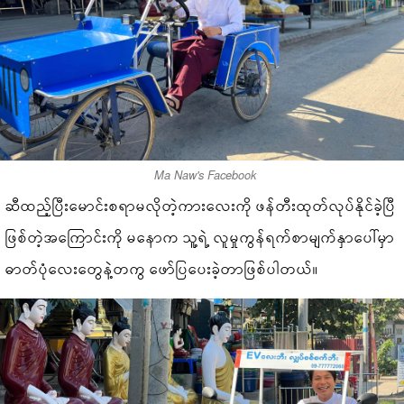
Ma Naw's Facebook
ဆီထည့်ပြီးမောင်းစရာမလိုတဲ့ကားလေးကို ဖန်တီးထုတ်လုပ်နိုင်ခဲ့ပြီ
ဖြစ်တဲ့အကြောင်းကို မနောက သူ့ရဲ့ လူမှုကွန်ရက်စာမျက်နှာပေါ်မှာ
ဓာတ်ပုံလေးတွေနဲ့တကွ ဖော်ပြပေးခဲ့တာဖြစ်ပါတယ်။