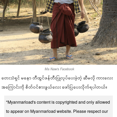
Ma Naw's Facebook
တေးသံရှင် မနော တီထွင်ဖန်တီးပြုလုပ်ပေးခဲ့တဲ့ ဆီမလို ကားလေး
အကြောင်းကို စိတ်ဝင်စားဖွယ်လေး ဖော်ပြပေးလိုက်ရပါတယ်။
"Myanmarload's content is copyrighted and only allowed
to appear on Myanmarload website. Please respect our