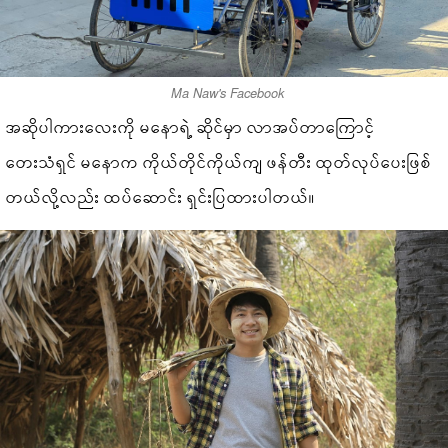
Ma Naw's Facebook
အဆိုပါကားလေးကို မနောရဲ့ ဆိုင်မှာ လာအပ်တာကြောင့်
တေးသံရှင် မနောက ကိုယ်တိုင်ကိုယ်ကျ ဖန်တီး ထုတ်လုပ်ပေးဖြစ်
တယ်လို့လည်း ထပ်ဆောင်း ရှင်းပြထားပါတယ်။