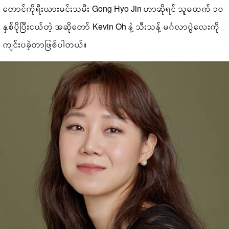
တောင်ကိုရီးယားမင်းသမီး Gong Hyo Jin ဟာဆိုရင် သူမထက် ၁၀
နှစ်ပိုပြီးငယ်တဲ့ အဆိုတော် Kevin Oh နဲ့ သီးသန့် မင်္ဂလာပွဲလေးကို
ကျင်းပခဲ့တာဖြစ်ပါတယ်။