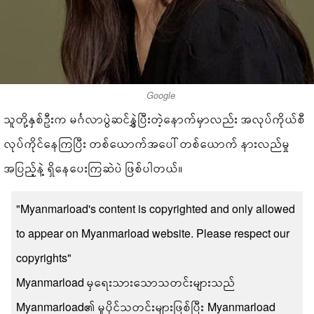
Google
သူတို့နှစ်ဦးက မင်္ဂလာပွဲဆင်နွှဲပြီးတဲ့နောက်မှာလည်း အလုပ်ကိုယ်စီ
လုပ်ကိုင်နေကြပြီး တစ်ယောက်အပေါ် တစ်ယောက် နားလည်မှု
အပြည့်နဲ့ ရှိနေပေးကြဆဲပဲ ဖြစ်ပါတယ်။
"Myanmarload's content is copyrighted and only allowed
to appear on Myanmarload website. Please respect our
copyrights"
Myanmarload မှရေးသားသောသတင်းများသည်
Myanmarload၏ မူပိုင်သတင်းများဖြစ်ပြီး Myanmarload