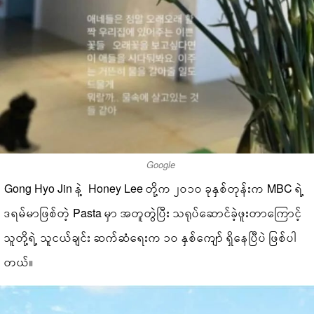
Google
Gong Hyo Jin နဲ့ Honey Lee တို့က ၂၀၁၀ ခုနှစ်တုန်းက MBC ရဲ့
ဒရမ်မာဖြစ်တဲ့ Pasta မှာ အတူတွဲပြီး သရုပ်ဆောင်ခဲ့ဖူးတာကြောင့်
သူတို့ရဲ့ သူငယ်ချင်း ဆက်ဆံရေးက ၁၀ နှစ်ကျော် ရှိနေပြီပဲ ဖြစ်ပါ
တယ်။