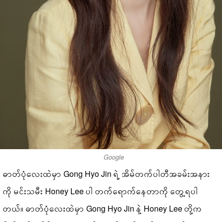
Google
ဓာတ်ပုံလေးထဲမှာ Gong Hyo Jin ရဲ့ အိမ်တက်ပါတီအခမ်းအနား
ကို မင်းသမီး Honey Lee ပါ တက်ရောက်နေတာကို တွေ့ရပါ
တယ်။ ဓာတ်ပုံလေးထဲမှာ Gong Hyo Jin နဲ့ Honey Lee တို့က