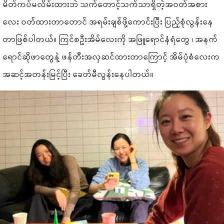
မိတ်ကပ်မလိမ်းထားဘဲ သက်တောင့်သက်သာရှိတဲ့အဝတ်အစား
လေး ဝတ်ထားတာတောင် အရမ်းချစ်ဖို့ကောင်းပြီး ပြည့်စုံလွန်းနေ
တာဖြစ်ပါတယ်။ ကြင်စဦးအိမ်လေးကို အဖြူရောင်နံရံတွေ ၊ အနက်
ရောင်ဆိုဖာတွေနဲ့ ဖန်တီးအလှဆင်ထားတာကြောင့် အိမ်ပုံစံလေးက
အဆင့်အတန်းမြင့်ပြီး ခေတ်မီလွန်းနေပါတယ်။