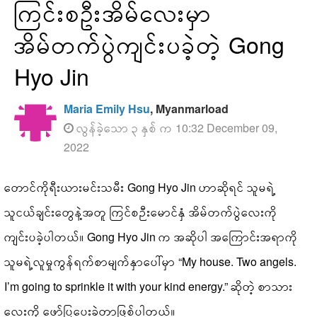
ကြင်းစဦးအိမ်လေးမှာ
အိမ်တက်ပွဲကျင်းပခဲ့တဲ့ Gong
Hyo Jin
Maria Emily Hsu
, Myanmarload
လွန်ခဲ့သော ၃ နှစ် က 10:32 December 09,
2022
တောင်ကိုရီးယားမင်းသမီး Gong Hyo Jin ဟာဆိုရင် သူမရဲ့
သူငယ်ချင်းတွေနဲ့အတူ ကြင်စဉီးမောင်နှံ အိမ်တက်ပွဲလေးကို
ကျင်းပခဲ့ပါတယ်။ Gong Hyo Jin က အဆိုပါ အကြောင်းအရာကို
သူမရဲ့လူမှုကွန်ရက်စာမျက်နှာပေါ်မှာ “My house. Two angels.
I’m going to sprinkle it with your kind energy.” ဆိုတဲ့ စာသား
လေးကို ဖော်ပြပေးခဲ့တာဖြစ်ပါတယ်။