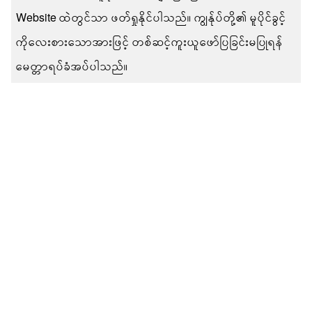
Website ထဲတွင်သာ ဖတ်ရှုနိုင်ပါသည်။ ကျွန်ုပ်တို့၏ မူပိုင်ခွင့်
ကိုလေးစားသောအားဖြင့် တစ်ဆင့်ကူးယူဖော်ပြခြင်းမပြုရန်
မေတ္တာရပ်ခံအပ်ပါသည်။