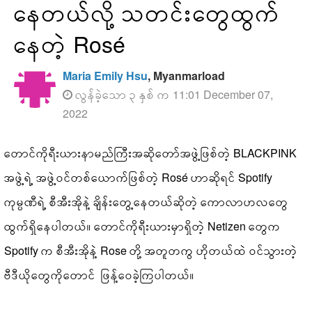
နေတယ်လို့ သတင်းတွေထွက်
နေတဲ့ Rosé
Maria Emily Hsu
, Myanmarload
လွန်ခဲ့သော ၃ နှစ် က 11:01 December 07,
2022
တောင်ကိုရီးယားနာမည်ကြီးအဆိုတော်အဖွဲ့ဖြစ်တဲ့ BLACKPINK
အဖွဲ့ရဲ့ အဖွဲ့ဝင်တစ်ယောက်ဖြစ်တဲ့ Rosé ဟာဆိုရင် Spotify
ကုမ္ပဏီရဲ့ စီအီးအိုနဲ့ ချိန်းတွေ့နေတယ်ဆိုတဲ့ ကောလာဟလတွေ
ထွက်ရှိနေပါတယ်။ တောင်ကိုရီးယားမှာရှိတဲ့ Netizen တွေက
Spotify က စီအီးအိုနဲ့ Rose တို့ အတူတကွ ဟိုတယ်ထဲ ဝင်သွားတဲ့
ဗီဒီယိုတွေကိုတောင် ဖြန့်ဝေခဲ့ကြပါတယ်။