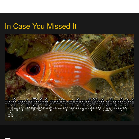
In Case You Missed It
ရန်သူကို အာရုံပြောင်းဖို့ အသံတု ထုတ်လွှတ်နိုင်တဲ့ ရှဉ့်မျက်လုံးနဲ့
ငါး