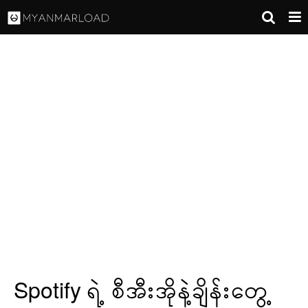
Spotify ရဲ့ စီအီးအိုနဲ့ချိန်းတွေ့