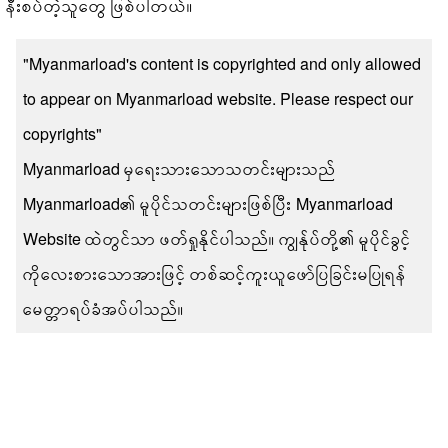
နီးစပ်တဲ့သူတွေ ဖြစ်ပါတယ်။
"Myanmarload's content is copyrighted and only allowed
to appear on Myanmarload website. Please respect our
copyrights"
Myanmarload မှရေးသားသောသတင်းများသည်
Myanmarload၏ မူပိုင်သတင်းများဖြစ်ပြီး Myanmarload
Website ထဲတွင်သာ ဖတ်ရှုနိုင်ပါသည်။ ကျွန်ုပ်တို့၏ မူပိုင်ခွင့်
ကိုလေးစားသောအားဖြင့် တစ်ဆင့်ကူးယူဖော်ပြခြင်းမပြုရန်
မေတ္တာရပ်ခံအပ်ပါသည်။