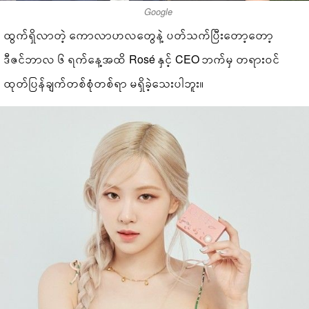
Google
ထွက်ရှိလာတဲ့ ကောလာဟလတွေနဲ့ ပတ်သက်ပြီးတော့တော့
ဒီဇင်ဘာလ ၆ ရက်နေ့အထိ Rosé နှင့် CEO ဘက်မှ တရားဝင်
ထုတ်ပြန်ချက်တစ်စုံတစ်ရာ မရှိခဲ့သေးပါဘူး။