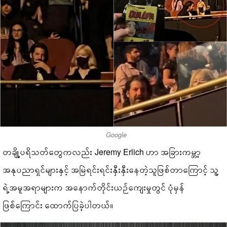
Google
တချို့ပရိသတ်တွေကလည်း Jeremy Erlich ဟာ အခြားကမ္ဘာ့
အနုပညာရှင်များနှင့် အမြဲရင်းရင်းနှီးနှီးနေတဲ့သူဖြစ်တာကြောင့် သူ့
ရဲ့အမူအရာများက အနောက်တိုင်းယဉ်ကျေးမှုတွင် ပုံမှန်
ဖြစ်ကြောင်း ထောက်ပြခဲ့ပါတယ်။