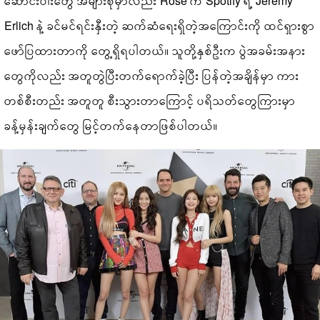
ဆောင်းပါးတွေ အများစုမှာလည်း Rose က Spotify ရဲ့ Jeremy
Erlich နဲ့ ခင်မင်ရင်းနှီးတဲ့ ဆက်ဆံရေးရှိတဲ့အကြောင်းကို ထင်ရှားစွာ
ဖော်ပြထားတာကို တွေ့ရှိရပါတယ်။ သူတို့နှစ်ဦးက ပွဲအခမ်းအနား
တွေကိုလည်း အတူတွဲပြီးတက်ရောက်ခဲ့ပြီး ပြန်တဲ့အချိန်မှာ ကား
တစ်စီးတည်း အတူတူ စီးသွားတာကြောင့် ပရိသတ်တွေကြားမှာ
ခန့်မှန်းချက်တွေ မြင့်တက်နေတာဖြစ်ပါတယ်။