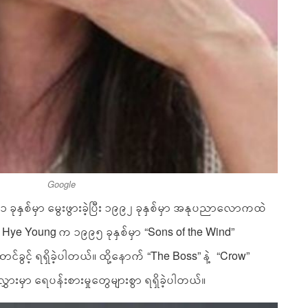
Google
ခုနှစ်မှာ မွေးဖွားခဲ့ပြီး ၁၉၉၂ ခုနှစ်မှာ အနုပညာလောကထဲ
e Hye Young က ၁၉၉၅ ခုနှစ်မှာ “Sons of the Wind”
ခွင့် ရရှိခဲ့ပါတယ်။ ထို့နောက် “The Boss” နဲ့ “Crow”
ွှားမှာ ရေပန်းစားမှုတွေများစွာ ရရှိခဲ့ပါတယ်။