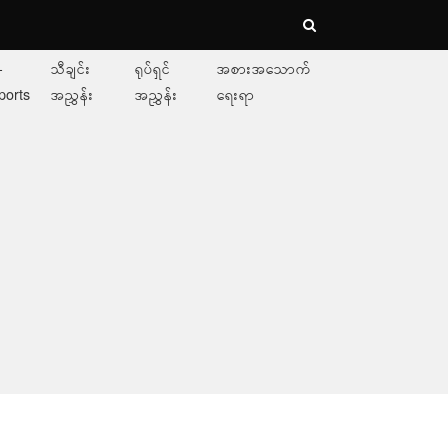
-
သီချင်း
ရုပ်ရှင်
အစားအသောက်
ports
အညွှန်း
အညွှန်း
ရေးရာ