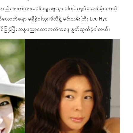
လည်း ဇာတ်ကားပေါင်းများစွာမှာ ပါဝင်သရုပ်ဆောင်ခဲ့ပေမယ့်
ာက်စရာ မရှိခဲ့ပါဘူး။ဒီလိုနဲ့ မင်းသမီးကြီး Lee Hye
ောင်ပြုခဲ့ပြီး အနုပညာလောကထဲကနေ နှုတ်ထွက်ခဲ့ပါတယ်။