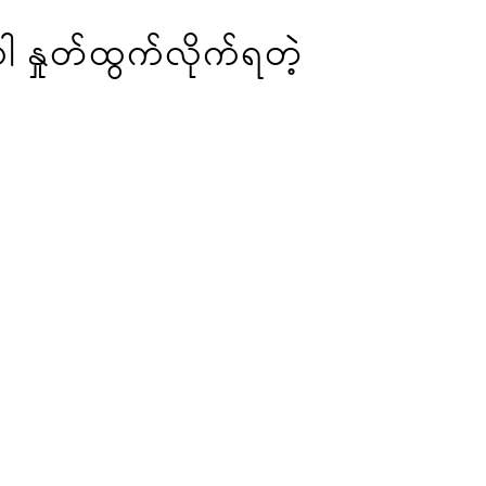
ါ နှုတ်ထွက်လိုက်ရတဲ့