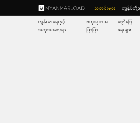
သတင်းများ
ကျွနု်ပ်တိ
ကျန်းမာရေးနှင့်
ဗဟုသုတအ
ဖျော်ဖြေ
အလှအပရေးရာ
ဖြာဖြာ
ရေးများ