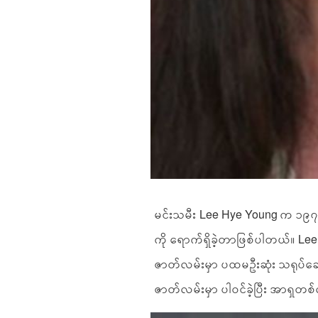
မင်းသမီး Lee Hye Young က ၁၉၇၁ 
ကို ရောက်ရှိခဲ့တာဖြစ်ပါတယ်။ Le
ဇာတ်လမ်းမှာ ပထမဦးဆုံး သရုပ်ဆောင်
ဇာတ်လမ်းမှာ ပါဝင်ခဲ့ပြီး အာရှတစ်လ