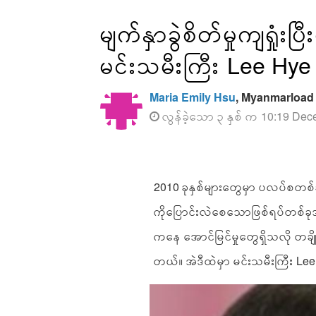
မျက်နှာခွဲစိတ်မှုကျရ
မင်းသမီးကြီး Lee Hy
Maria Emily Hsu
, Myanmarload
လွန်ခဲ့သော ၃ နှစ် က 10:19 Dec
2010 ခုနှစ်များတွေမှာ ပလပ်စတ
ကိုပြောင်းလဲစေသောဖြစ်ရပ်တစ်ခုအဖြ
ကနေ အောင်မြင်မှုတွေရှိသလို တချို
တယ်။ အဲဒီထဲမှာ မင်းသမီးကြီး L