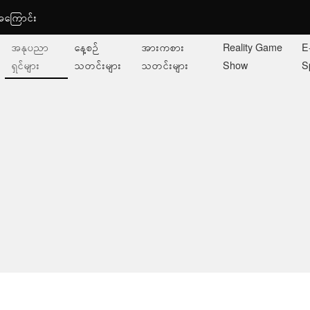
ု့အကြောင်း
အနုပညာ
နေ့စဉ်
အားကစား
Reality Game
E
ရှင်များ
သတင်းများ
သတင်းများ
Show
S