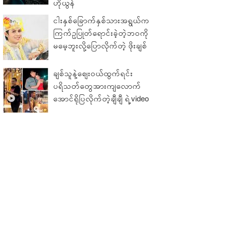
ဟိုယွန်
ငါးနှစ်ခြောက်နှစ်သားအရွယ်က
ကြက်ဥပြုတ်ရောင်းခဲ့တဲ့ဘဝကို
မမေ့ဘူးလို့ပြောလိုက်တဲ့ ဖိုးချစ်
ချစ်သူနဲ့ဈေးဝယ်ထွက်ရင်း
ပရိသတ်တွေအားကျလောက်
အောင်ရိုပြလိုက်တဲ့ချီချီ ရဲ့video