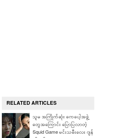
RELATED ARTICLES
သူမ အကြိုက်ဆုံး ကေပေါ့အဖွဲ့
တွေအကြောင်း ပြောပြလာတဲ့
Squid Game မင်းသမီးလေး ဂျန်