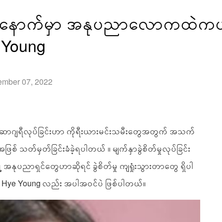
ှုံးပြီးနောက်မှာ အနုပညာလောကထဲကပ
e Young
ember 07, 2022
စ်ဆာဂျရီလုပ်ခြင်းဟာ ကိုရီးယားမင်းသမီးတွေအတွက် အသက်
စ် သတ်မှတ်ခြင်းခံခဲ့ရပါတယ် ။ မျက်နှာခွဲစိတ်မှုလုပ်ခြင်း
့ အနုပညာရှင်တွေဟာဆိုရင် ခွဲစိတ်မှု ကျရှုံးသွားတာတွေ ရှိပါ
ee Hye Young လည်း အပါအဝင်ပဲ ဖြစ်ပါတယ်။