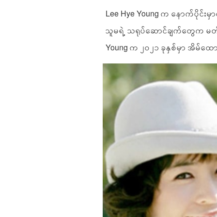
Lee Hye Young က နောက်ပိုင်းမှာ
သူမရဲ့ သရုပ်ဆောင်ချက်တွေက မတ်လေ
Young က ၂၀၂၁ ခုနှစ်မှာ အိမ်‌‌ထ