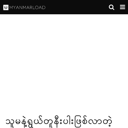
သူမနဲ့ရွယ်တူနီးပါးဖြစ်လာတဲ့