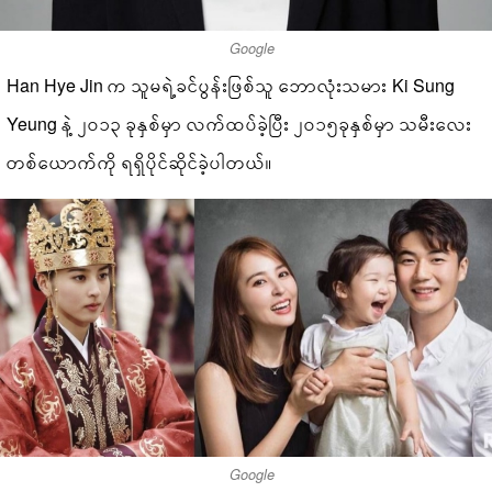
Google
Han Hye Jin က သူမရဲ့ခင်ပွန်းဖြစ်သူ ဘောလုံးသမား Ki Sung
Yeung နဲ့ ၂၀၁၃ ခုနှစ်မှာ လက်ထပ်ခဲ့ပြီး ၂၀၁၅ခုနှစ်မှာ သမီးလေး
တစ်ယောက်ကို ရရှိပိုင်ဆိုင်ခဲ့ပါတယ်။
Google