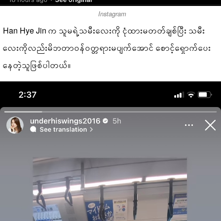
Instagram
Han Hye Jin က သူမရဲ့သမီးလေးကို ငုံထားမတတ်ချစ်ပြီး သမီး
လေးကိုလည်းမိဘတာဝန်ဝတ္တရားမပျက်အောင် စောင့်ရှောက်ပေး
နေတဲ့သူဖြစ်ပါတယ်။