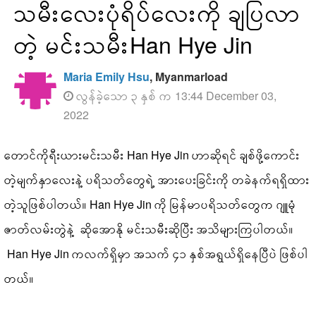
သမီးလေးပုံရိပ်လေးကို ချပြလာ
တဲ့ မင်းသမီးHan Hye Jin
Maria Emily Hsu
, Myanmarload
လွန်ခဲ့သော ၃ နှစ် က 13:44 December 03,
2022
တောင်ကိုရီးယားမင်းသမီး Han Hye Jin ဟာဆိုရင် ချစ်ဖို့ကောင်း
တဲ့မျက်နှာလေးနဲ့ ပရိသတ်တွေရဲ့ အားပေးခြင်းကို တခဲနက်ရရှိထား
တဲ့သူဖြစ်ပါတယ်။ Han Hye Jin ကို မြန်မာပရိသတ်တွေက ဂျူမုံ
ဇာတ်လမ်းတွဲနဲ့ ဆိုအောနို မင်းသမီးဆိုပြီး အသိများကြပါတယ်။
Han Hye Jin ကလက်ရှိမှာ အသက် ၄၁ နှစ်အရွယ်ရှိနေပြီပဲ ဖြစ်ပါ
တယ်။