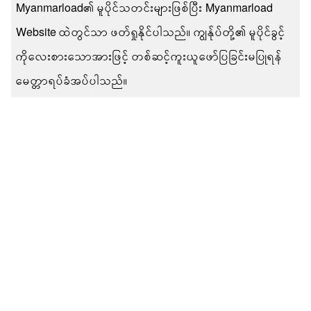
Myanmarload၏ မူပိုင်သတင်းများဖြစ်ပြီး Myanmarload
Website ထဲတွင်သာ ဖတ်ရှုနိုင်ပါသည်။ ကျွန်ုပ်တို့၏ မူပိုင်ခွင့်
ကိုလေးစားသောအားဖြင့် တစ်ဆင့်ကူးယူဖော်ပြခြင်းမပြုရန်
မေတ္တာရပ်ခံအပ်ပါသည်။