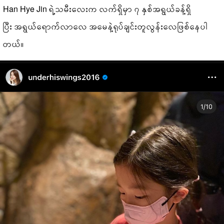
Han Hye Jin ရဲ့သမီးလေးက လက်ရှိမှာ ၇ နှစ်အရွယ်ခန့်ရှိ
ပြီး အရွယ်ရောက်လာလေ အမေနဲ့ရုပ်ချင်းတူလွန်းလေဖြစ်နေပါ
တယ်။