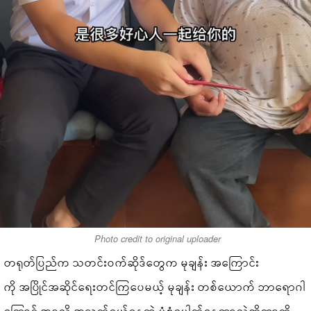
Photo credit to original uploader
တရုတ်ပြည်က သတင်းဝက်ဆိုဒ်တွေက မုချန်း အကြောင်း
ကို အပြိုင်အဆိုင်ရေးတင်ကြပေမယ့် မုချန်း တစ်ယောက် ဘာရောဂါ
ကြောင့် အခုလို အသက်ငယ်နေတဲ့ ပုံစံပေါက်နေတာလဲဆိုတာကို