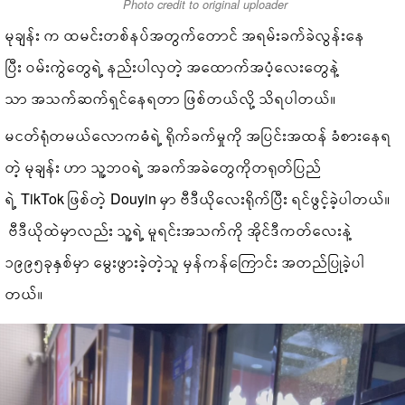
Photo credit to original uploader
မုချန်း က ထမင်းတစ်နပ်အတွက်တောင် အရမ်းခက်ခဲလွန်းနေ
ပြီး ဝမ်းကွဲတွေရဲ့ နည်းပါလှတဲ့ အထောက်အပံ့လေးတွေနဲ့
သာ အသက်ဆက်ရှင်နေရတာ ဖြစ်တယ်လို့ သိရပါတယ်။
မငတ်ရုံတမယ်လောကဓံရဲ့ ရိုက်ခက်မှုကို အပြင်းအထန် ခံစားနေရ
တဲ့ မုချန်း ဟာ သူ့ဘဝရဲ့ အခက်အခဲတွေကိုတရုတ်ပြည်
ရဲ့ TikTok ဖြစ်တဲ့ Douyin မှာ ဗီဒီယိုလေးရိုက်ပြီး ရင်ဖွင့်ခဲ့ပါတယ်။
ဗီဒီယိုထဲမှာလည်း သူ့ရဲ့ မူရင်းအသက်ကို အိုင်ဒီကတ်လေးနဲ့
၁၉၉၅ခုနှစ်မှာ မွေးဖွားခဲ့တဲ့သူ မှန်ကန်ကြောင်း အတည်ပြုခဲ့ပါ
တယ်။