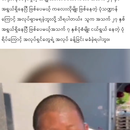
အရွယ်ရှိနေပြီ ဖြစ်ပေမယ့် ကလေးလိုမျိုး ဖြစ်နေတဲ့ ပုံသဏ္ဍာန်
ကြောင့် အလုပ်ရှာမရခဲ့ဘူးလို့ သိရပါတယ်။ သူက အသက် ၂၇ နှစ်
အရွယ်ရှိနေပြီ ဖြစ်ပေမယ့်အသက် ၇ နှစ်ပုံစံမျိုး ငယ်ရွယ် နေတဲ့ ပုံ
ရိပ်ကြောင့် အလုပ်ရှင်တွေရဲ့ အလုပ် ခန့်ခြင်း မခံခဲ့ရပါဘူး။