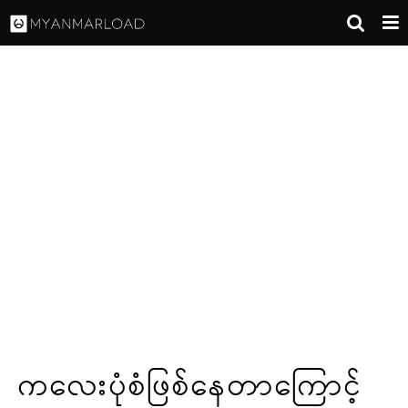
ကလေးပုံစံဖြစ်နေတာကြောင့်