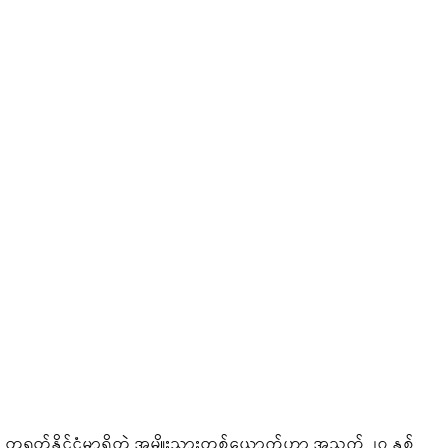
တရုတ်နိုင်ငံမှာရှိတဲ့ အမျိုးသားတစ်ယောက်ဟာ အသက် ၂၇ နှစ်