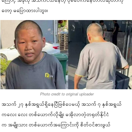
တော့ မပြောထားပါဘူး။
Photo credit to original uploader
အသက် ၂၇ နှစ်အရွယ်ရှိနေပြီဖြစ်ပေမယ့် အသက် ၇ နှစ်အရွယ်
ကလေး လေး တစ်ယောက်လိုမျိုး မအိုလာတဲ့တရုတ်နိုင်ငံ
က အမျိုးသား တစ်ယောက်အကြောင်းကို စိတ်ဝင်စားဖွယ်