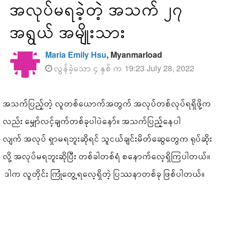
အလုပ်မရခဲ့တဲ့ အသက် ၂၇
အရွယ် အမျိုးသား
Maria Emily Hsu
, Myanmarload
လွန်ခဲ့သော ၄ နှစ် က 19:23 July 28, 2022
အသက်ပြည့်တဲ့ လူတစ်ယောက်အတွက် အလုပ်တစ်လုပ်ရရှိဖို့က
လည်း မျှော်လင့်ချက်တစ်ခုပါပဲနော်။ အသက်ပြည့်နေပါ
လျက် အလုပ် ရှာမရဘူးဆိုရင် သူငယ်ချင်းမိတ်ဆွေတွေက ရုပ်ဆိုး
လို့ အလုပ်မရဘူးဆိုပြီး တစ်ခါတစ်ရံ စနောက်လေ့ရှိကြပါတယ်။
ဒါက လူတိုင်း ကြုံတွေ့ရလေ့ရှိတဲ့ ပြဿနာတစ်ခု ဖြစ်ပါတယ်။