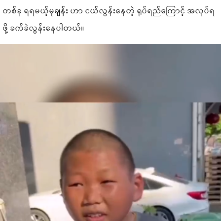
တစ်ခု ရရမယ့်မုချန်း ဟာ ငယ်လွန်းနေတဲ့ ရုပ်ရည်ကြောင့် အလုပ်ရ
ဖို့ ခက်ခဲလွန်းနေပါတယ်။