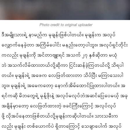
Photo credit to original uploader
ဒီအမျိုးသားရဲ့ နာမည်က မုချန်းဖြစ်ပါတယ်။ မုချန်းက အလုပ်
လျှောက်နေခဲ့တာ အကြိမ်ပေါင်း မနည်းတော့ပါဘူး။ အလုပ်ရှင်တိုင်း
ကလည်း မုချန်းကို အင်တာဗျူးရင် အသက် ၂၇ နှစ်ဆိုတာ မယုံ
ဘဲ အသက်လိမ်ထားတယ်လို့ဆိုကာ ငြင်းဆန်ခဲ့ကြတယ်လို့ သိရပါ
တယ်။ မုချန်းရဲ့ အဖေက လေဖြတ်ထားတာ သိပ်ပြီး မကြာသေးပါ
ဘူး။ မုချန်းရဲ့ အမေကတော့ နောက်အိမ်ထောင်ပြုထားပါတယ်။ အ
ရင်ကဆို မိဘတွေရဲ့ မုန့်ဖိုးနဲ့ အလုပ်မလုပ်ဘဲအဆင်ပြေပေမယ့် အခု
အချိန်မှာတော့ လေဖြတ်ထားတဲ့ ဖခင်ကြီးကြောင့် အလုပ်လုပ်
ဖို့ လိုအပ်နေတာဖြစ်တယ်လို့မုချန်းကဆိုပါတယ်။ သားသမီးက
လည်း မုချန်း တစ်ယောက်ပဲ ရှိတာကြောင့် သေချာပေါက် အလုပ်