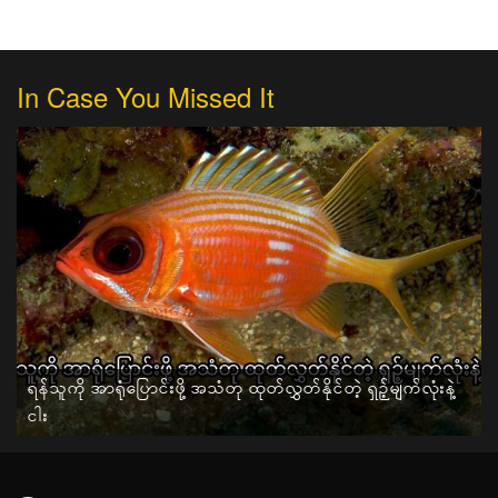
In Case You Missed It
ရန်သူကို အာရုံပြောင်းဖို့ အသံတု ထုတ်လွှတ်နိုင်တဲ့ ရှဉ့်မျက်လုံးနဲ့
ငါး