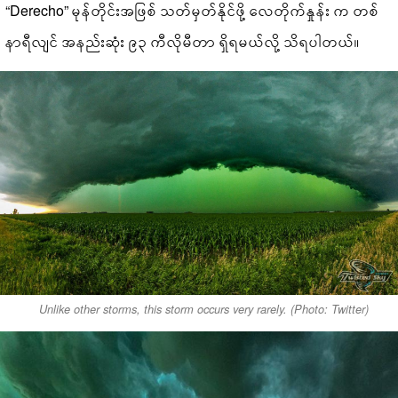
“Derecho” မုန်တိုင်းအဖြစ် သတ်မှတ်နိုင်ဖို့ လေတိုက်နှုန်း က တစ်
နာရီလျင် အနည်းဆုံး ၉၃ ကီလိုမီတာ ရှိရမယ်လို့ သိရပါတယ်။
Unlike other storms, this storm occurs very rarely. (Photo: Twitter)