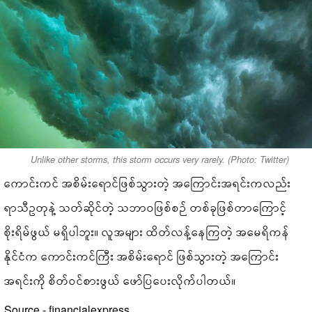
Unlike other storms, this storm occurs very rarely. (Photo: Twitter)
ကောင်းကင် အစိမ်းရောင်ဖြစ်သွားတဲ့ အကြောင်းအရင်းကလည်း
ရာသီဥတုနဲ့ သတ်ဆိုင်တဲ့ သဘာဝဖြစ်စဉ် တစ်ခုဖြစ်တာကြောင့်
စိုးရိမ်ဖွယ် မရှိပါဘူး။ လူအများ ထိတ်လန့်နေကြတဲ့ အမေရိကန်
နိုင်ငံက ကောင်းကင်ကြီး အစိမ်းရောင် ဖြစ်သွားတဲ့ အကြောင်း
အရင်းကို စိတ်ဝင်စားဖွယ် ဖော်ပြပေးလိုက်ပါတယ်။
Source - financialexpress