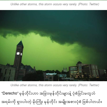
Unlike other storms, this storm occurs very rarely. (Photo: Twitter)
Unlike other storms, this storm occurs very rarely. (Photo: Twitter)
“Derecho” မုန်တိုင်းဟာ အခြားမုန်တိုင်းများနဲ့ ပုံစံခြင်းမတူဘဲ
အရမ်းကို ရှားပါးတဲ့ မိုးကြိုး မုန်တိုင်း အမျိုးအစားပုံစံ ဖြစ်ပါတယ်။