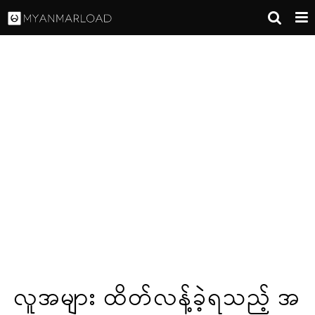
လူအများ ထိတ်လန့်ခဲ့ရသည့် အ