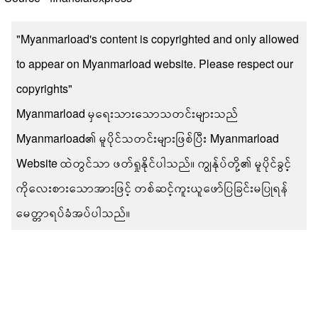
"Myanmarload's content is copyrighted and only allowed
to appear on Myanmarload website. Please respect our
copyrights"
Myanmarload မှရေးသားသောသတင်းများသည်
Myanmarload၏ မူပိုင်သတင်းများဖြစ်ပြီး Myanmarload
Website ထဲတွင်သာ ဖတ်ရှုနိုင်ပါသည်။ ကျွန်ုပ်တို့၏ မူပိုင်ခွင့်
ကိုလေးစားသောအားဖြင့် တစ်ဆင့်ကူးယူဖော်ပြခြင်းမပြုရန်
မေတ္တာရပ်ခံအပ်ပါသည်။