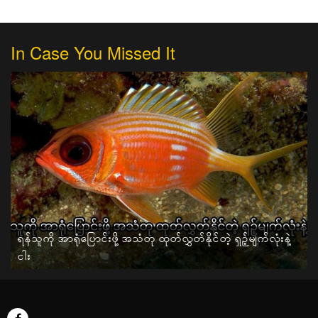
In Case You Missed It
ရန်သူကို အာရုံပြောင်းဖို့ အသံတု ထုတ်လွှတ်နိုင်တဲ့ ရှဉ့်မျက်လုံးနဲ့
ငါး