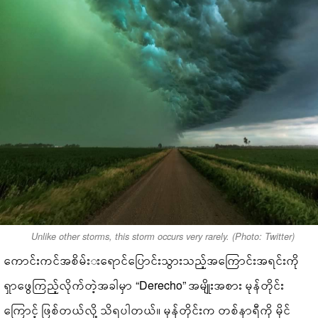
Unlike other storms, this storm occurs very rarely. (Photo: Twitter)
ကောင်းကင်အစိမ်းးရောင်ပြောင်းသွားသည့်အကြောင်းအရင်းကို
ရှာဖွေကြည့်လိုက်တဲ့အခါမှာ “Derecho” အမျိုးအစား မုန်တိုင်း
ကြောင့် ဖြစ်တယ်လို့ သိရပါတယ်။ မုန်တိုင်းက တစ်နာရီကို မိုင်