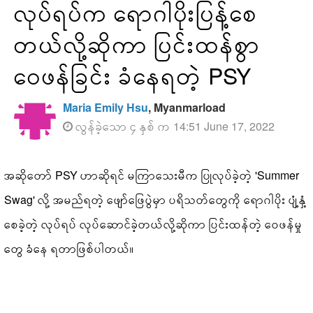
လုပ်ရပ်က ရောဂါပိုးပြန့်စေ
တယ်လို့ဆိုကာ ပြင်းထန်စွာ
ဝေဖန်ခြင်း ခံနေရတဲ့ PSY
Maria Emily Hsu
, Myanmarload
လွန်ခဲ့သော ၄ နှစ် က 14:51 June 17, 2022
အဆိုတော် PSY ဟာဆိုရင် မကြာသေးမီက ပြုလုပ်ခဲ့တဲ့ 'Summer
Swag' လို့ အမည်ရတဲ့ ဖျော်ဖြေပွဲမှာ ပရိသတ်တွေကို ရောဂါပိုး ပျံ့နှံ့
စေခဲ့တဲ့ လုပ်ရပ် လုပ်ဆောင်ခဲ့တယ်လို့ဆိုကာ ပြင်းထန်တဲ့ ဝေဖန်မှု
တွေ ခံနေ ရတာဖြစ်ပါတယ်။