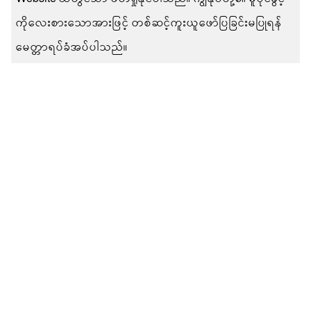
ကိုလေးစားသောအားဖြင့် တစ်ဆင့်ကူးယူဖော်ပြခြင်းမပြုရန်
မေတ္တာရပ်ခံအပ်ပါသည်။