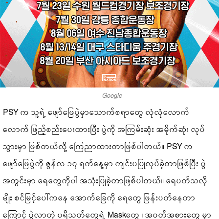
Google
PSY က သူ့ရဲ့ ဖျော်ဖြေပွဲမှာသောက်စရာတွေ လုံလုံလောက်
လောက် ဖြည့်စည်းပေးထားပြီး ပွဲကို အကြမ်းဆုံး အမိုက်ဆုံး လုပ်
သွားမှာ ဖြစ်တယ်လို့ ကြေညာထားတာဖြစ်ပါတယ်။ PSY က
ဖျော်ဖြေပွဲကို ဇွန်လ ၁၇ ရက်နေ့မှာ ကျင်းပပြုလုပ်ခဲ့တာဖြစ်ပြီး ပွဲ
အတွင်းမှာ ရေတွေကိုပါ အသုံးပြုခဲ့တာဖြစ်ပါတယ်။ ရေပတ်သလို
မျိုး စင်မြင့်ပေါ်ကနေ အောက်ခြေကို ရေတွေ ဖြန်းပတ်နေတာ
ကြောင့် ပွဲလာတဲ့ ပရိသတ်တွေရဲ့ Maskတွေ ၊ အဝတ်အစားတွေ မှာ