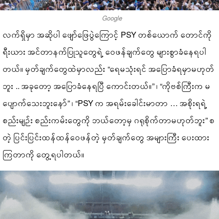
Google
လက်ရှိမှာ အဆိုပါ ဖျော်ဖြေပွဲကြောင့် PSY တစ်ယောက် တောင်ကို
ရီးယား အင်တာနက်ပြုသူတွေရဲ့ ဝေဖန်ချက်တွေ များစွာခံနေရပါ
တယ်။ မှတ်ချက်တွေထဲမှာလည်း “ရေမသုံးရင် အပြောခံရမှာမဟုတ်
ဘူး .. အခုတော့ အပြောခံနေရပြီ ကောင်းတယ်။” ၊ “ကိုဗစ်ကြီးက မ
ပျောက်သေးဘူးနော်” ၊ “PSY က အရမ်းခေါင်းမာတာ … အစိုးရရဲ့
စည်းမျဉ်း စည်းကမ်းတွေကို ဘယ်တော့မှ ဂရုစိုက်တာမဟုတ်ဘူး” စ
တဲ့ ပြင်းပြင်းထန်ထန်ဝေဖန်တဲ့ မှတ်ချက်တွေ အများကြီး ပေးထား
ကြတာကို တွေ့ရပါတယ်။