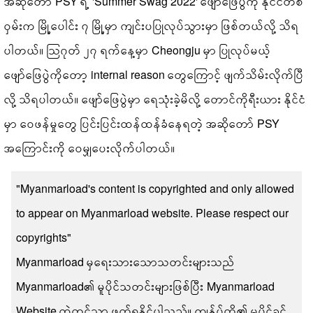
အဆိုတော် PSY ရဲ့ 'Summer Swag 2022' ဖျော်ဖြေပွဲကို နိုင်ငံတစ်
ဝှမ်းက မြို့ပေါင်း ၇ မြို့မှာ ကျင်းပပြုလုပ်သွားမှာ ဖြစ်တယ်လို့ သိရ
ပါတယ်။ သြဂုတ် ၂၇ ရက်နေ့မှာ Cheongju မှာ ပြုလုပ်မယ့်
ဖျော်ဖြေပွဲကိုတော့ internal reason တွေကြောင့် ဖျက်သိမ်းလိုက်ပြီ
လို့ သိရပါတယ်။ ဖျော်ဖြေပွဲမှာ ရေသုံးခဲ့မိလို့ တောင်ကိုရီးယား နိုင်ငံ
မှာ ဝေဖန်မှုတွေ ပြင်းပြင်းထန်ထန်ခံနေရတဲ့ အဆိုတော် PSY
အကြောင်းကို ဝေမျှပေးလိုက်ပါတယ်။
"Myanmarload's content is copyrighted and only allowed
to appear on Myanmarload website. Please respect our
copyrights"
Myanmarload မှရေးသားသောသတင်းများသည်
Myanmarload၏ မူပိုင်သတင်းများဖြစ်ပြီး Myanmarload
Website ထဲတွင်သာ ဖတ်ရှုနိုင်ပါသည်။ ကျွန်ုပ်တို့၏ မူပိုင်ခွင့်