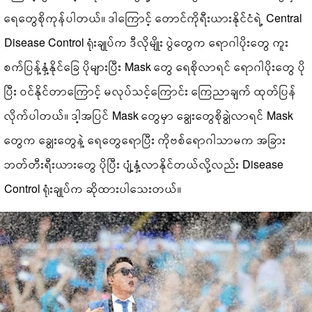
ရေတွေစိုကုန်ပါတယ်။ ဒါကြောင့် တောင်ကိုရီးယားနိုင်ငံရဲ့ Central
Disease Control ရုံးချုပ်က ဒီလိုမျိုး ပွဲတွေက ရောဂါပိုးတွေ ကူး
စက်ပြန့်နှံ့နိုင်ခြေ ပိုများပြီး Mask တွေ ရေစိုလာရင် ရောဂါပိုးတွေ ပို
ပြီး ဝင်နိုင်တာကြောင့် မလုပ်သင့်ကြောင်း ကြေညာချက် ထုတ်ပြန်
လိုက်ပါတယ်။ ဒါ့အပြင် Mask တွေမှာ ချွေးတွေစိုချွဲလာရင် Mask
တွေက ချွေးတွေနဲ့ ရေတွေရောပြီး ကိုဗစ်ရောဂါသာမက အခြား
ဘတ်တီးရီးယားတွေ ပိုပြီး ပျံ့နှံ့လာနိုင်တယ်လို့လည်း Disease
Control ရုံးချုပ်က ဆိုထားပါသေးတယ်။