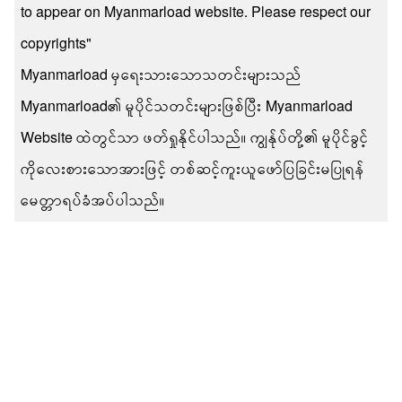
to appear on Myanmarload website. Please respect our
copyrights"
Myanmarload မှရေးသားသောသတင်းများသည်
Myanmarload၏ မူပိုင်သတင်းများဖြစ်ပြီး Myanmarload
Website ထဲတွင်သာ ဖတ်ရှုနိုင်ပါသည်။ ကျွန်ုပ်တို့၏ မူပိုင်ခွင့်
ကိုလေးစားသောအားဖြင့် တစ်ဆင့်ကူးယူဖော်ပြခြင်းမပြုရန်
မေတ္တာရပ်ခံအပ်ပါသည်။