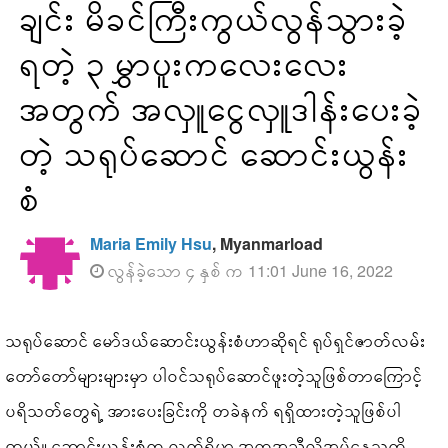
ချင်း မိခင်ကြီးကွယ်လွန်သွားခဲ့
ရတဲ့ ၃ မွှာပူးကလေးလေး
အတွက် အလှူငွေလှူဒါန်းပေးခဲ့
တဲ့ သရုပ်ဆောင် ဆောင်းယွန်း
စံ
Maria Emily Hsu
, Myanmarload
လွန်ခဲ့သော ၄ နှစ် က 11:01 June 16, 2022
သရုပ်ဆောင် မော်ဒယ်ဆောင်းယွန်းစံဟာဆိုရင် ရုပ်ရှင်ဇာတ်လမ်း
တော်တော်များများမှာ ပါဝင်သရုပ်ဆောင်ဖူးတဲ့သူဖြစ်တာကြောင့်
ပရိသတ်တွေရဲ့ အားပေးခြင်းကို တခဲနက် ရရှိထားတဲ့သူဖြစ်ပါ
တယ်။ ဆောင်းယွန်းစံက လက်ရှိမှာ အကူအညီလိုအပ်နေသူကို