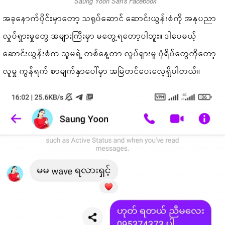
Saung Yoon San's Facebook
အခုနောက်ပိုင်းမှာတော့ သရုပ်ဆောင် ဆောင်းယွန်းစံကို အနုပညာ
လှုပ်ရှားမှုတွေ အများကြီးမှာ မတွေ့ရတော့ပါဘူး။ ဒါပေမယ့်
ဆောင်းယွန်းစံက သူမရဲ့ တစ်နေ့တာ လှုပ်ရှားမှု ပုံရိပ်တွေကိုတော့
လူမှု ကွန်ရက် စာမျက်နှာပေါ်မှာ အမြဲတင်ပေးလေ့ရှိပါတယ်။