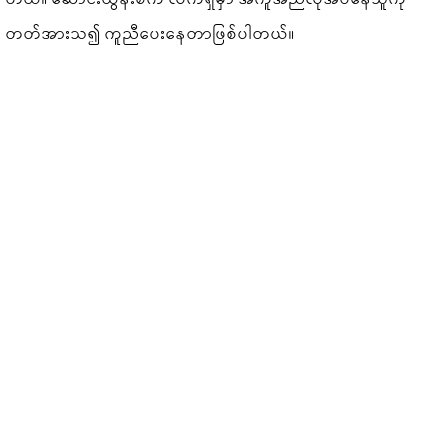
တတ်အားသ၍ ကူညီပေးနေတာဖြစ်ပါတယ်။