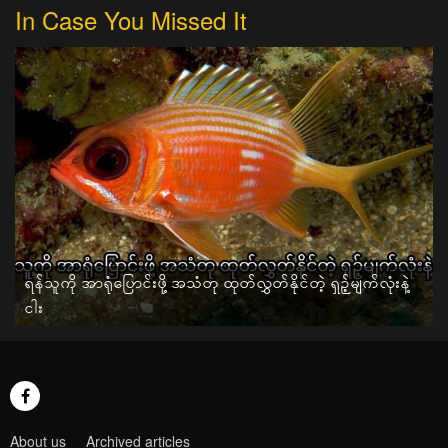
In Case You Missed It
ရန်သူကို အာရုံပြောင်းဖို့ အသံတု ထုတ်လွှတ်နိုင်တဲ့ ရှဉ့်မျက်လုံးနဲ့
ငါး
About us
Archived articles