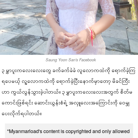
Saung Yoon San's Facebook
၃ မွှာပူးကလေးလေးတွေ ခက်ခက်ခဲခဲ လူလောကထဲကို ရောက်ခဲ့ကြ
ရပေမယ့် လူ့လောကထဲကို ရောက်ခဲ့ပြီးနောက်မှာတော့ မိခင်ကြီး
ဟာ ကွယ်လွန်သွားခဲ့ပါတယ်။ ၃ မွှာပူးကလေးလေးအတွက် စိတ်မ
ကောင်းဖြစ်ရင်း ဆောင်းယွန်းစံရဲ့ အလှူလေးအကြောင်းကို ဝေမျှ
ပေးလိုက်ရပါတယ်။
"Myanmarload's content is copyrighted and only allowed