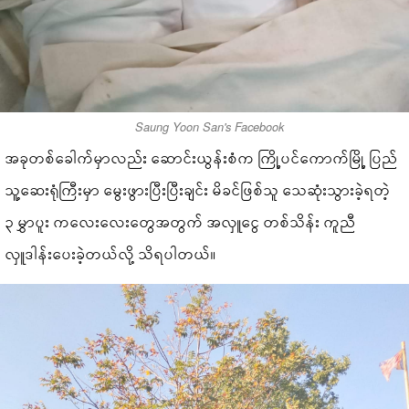
Saung Yoon San's Facebook
အခုတစ်ခေါက်မှာလည်း ဆောင်းယွန်းစံက ကြို့ပင်ကောက်မြို့ ပြည်
သူ့ဆေးရုံကြီးမှာ မွေးဖွားပြီးပြီးချင်း မိခင်ဖြစ်သူ သေဆုံးသွားခဲ့ရတဲ့
၃ မွှာပူး ကလေးလေးတွေအတွက် အလှူငွေ တစ်သိန်း ကူညီ
လှူဒါန်းပေးခဲ့တယ်လို့ သိရပါတယ်။