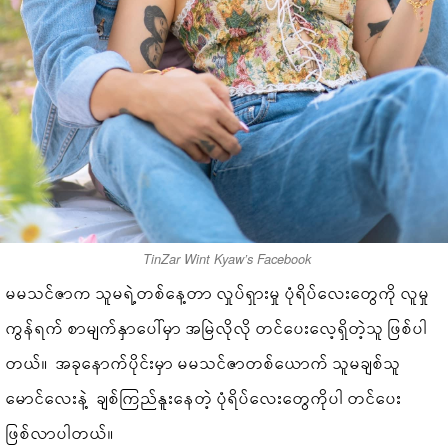
TinZar Wint Kyaw’s Facebook
မမသင်ဇာက သူမရဲ့တစ်နေ့တာ လှုပ်ရှားမှု ပုံရိပ်လေးတွေကို လူမှု
ကွန်ရက် စာမျက်နှာပေါ်မှာ အမြဲလိုလို တင်ပေးလေ့ရှိတဲ့သူ ဖြစ်ပါ
တယ်။ အခုနောက်ပိုင်းမှာ မမသင်ဇာတစ်ယောက် သူမချစ်သူ
မောင်လေးနဲ့ ချစ်ကြည်နူးနေတဲ့ ပုံရိပ်လေးတွေကိုပါ တင်ပေး
ဖြစ်လာပါတယ်။