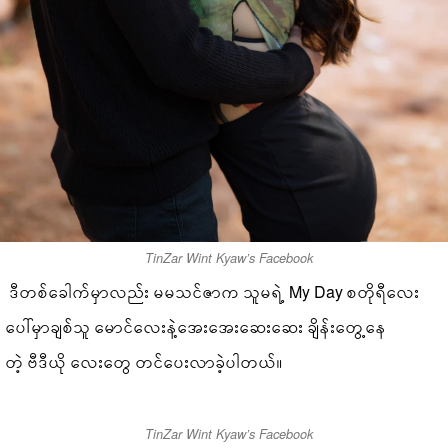
TinZar Wint Kyaw’s Facebook
ဒီတစ်ခေါက်မှာလည်း မမသင်ဇာက သူမရဲ့ My Day စတိုရီလေး
ပေါ်မှာချစ်သူ မောင်လေးနဲ့အေးအေးဆေးဆေး ချိန်းတွေ့နေ
တဲ့ ဗီဒီယို လေးတွေ တင်ပေးလာခဲ့ပါတယ်။
TinZar Wint Kyaw’s Facebook