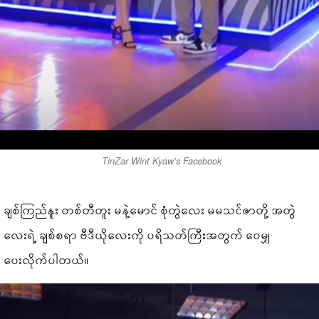
TinZar Wint Kyaw’s Facebook
ချစ်ကြည်နူး တစ်တီတူး မနဲ့မောင် စုံတွဲလေး မမသင်ဇာတို့ အတွဲ
လေးရဲ့ ချစ်စရာ ဗီဒီယိုလေးကို ပရိသတ်ကြီးအတွက် ဝေမျှ
ပေးလိုက်ပါတယ်။