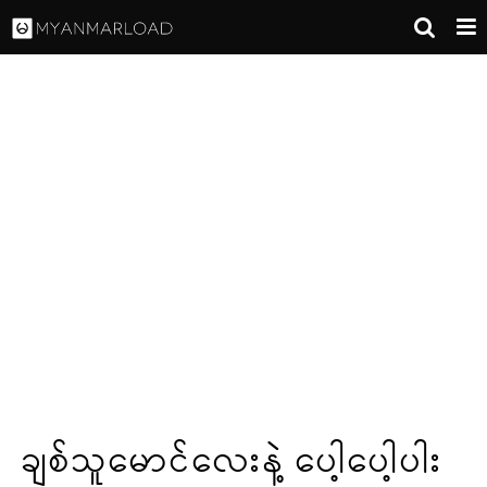
ချစ်သူမောင်လေးနဲ့ ပေါ့ပေါ့ပါး