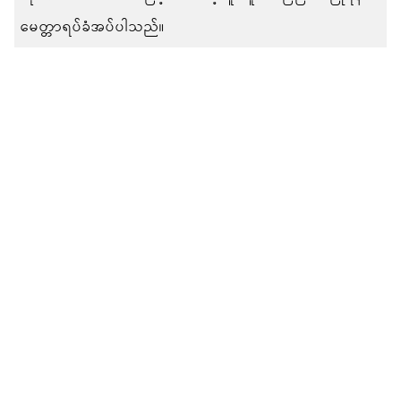
မေတ္တာရပ်ခံအပ်ပါသည်။