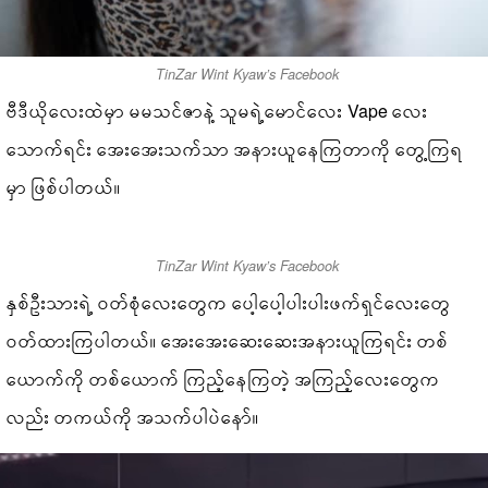
TinZar Wint Kyaw’s Facebook
ဗီဒီယိုလေးထဲမှာ မမသင်ဇာနဲ့ သူမရဲ့မောင်လေး Vape လေး
သောက်ရင်း အေးအေးသက်သာ အနားယူနေကြတာကို တွေ့ကြရ
မှာ ဖြစ်ပါတယ်။
TinZar Wint Kyaw’s Facebook
နှစ်ဦးသားရဲ့ ဝတ်စုံလေးတွေက ပေါ့ပေါ့ပါးပါးဖက်ရှင်လေးတွေ
ဝတ်ထားကြပါတယ်။ အေးအေးဆေးဆေးအနားယူကြရင်း တစ်
ယောက်ကို တစ်ယောက် ကြည့်နေကြတဲ့ အကြည့်လေးတွေက
လည်း တကယ်ကို အသက်ပါပဲနော်။