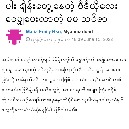
ပါး ချိန်းတွေ့နေတဲ့ ဗီဒီယိုလေး
ဝေမျှပေးလာတဲ့ မမ သင်ဇာ
Maria Emily Hsu
, Myanmarload
လွန်ခဲ့သော ၄ နှစ် က 18:39 June 15, 2022
သင်ဇာဝင့်ကျော်ဟာဆိုရင် မိမိမိုက်မိုက် ခန္ဓာကိုယ် အချိုးအစားလေး
နဲ့ ချောမောလှပတဲ့ ရုပ်ရည်လေးကြောင့်ပရိသတ်တွေရဲ့ အားပေး
ခြင်းကို တခဲနက်ရရှိထားသူလေး ဖြစ်ပါတယ်။ သရုပ်ဆောင် တစ်
ယောက်အဖြစ်နဲ့ပရိသတ်တွေရဲ့ အားပေးမှုကို အများကြီး ရရှိခဲ့
တဲ့ သင်ဇာ ဝင့်ကျော်ဟာအခုနောက်ပိုင်းမှာ သူဝါသနာပါတဲ့ သီချင်း
တွေကိုတောင် သီဆိုနေပြီပဲ ဖြစ်ပါတယ်။