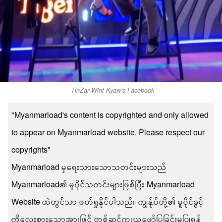
TinZar Wint Kyaw’s Facebook
"Myanmarload's content is copyrighted and only allowed
to appear on Myanmarload website. Please respect our
copyrights"
Myanmarload မှရေးသားသောသတင်းများသည်
Myanmarload၏ မူပိုင်သတင်းများဖြစ်ပြီး Myanmarload
Website ထဲတွင်သာ ဖတ်ရှုနိုင်ပါသည်။ ကျွန်ုပ်တို့၏ မူပိုင်ခွင့်
ကိုလေးစားသောအားဖြင့် တစ်ဆင့်ကူးယူဖော်ပြခြင်းမပြုရန်