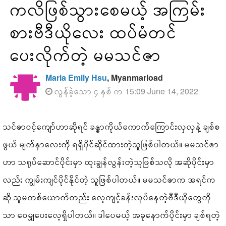
ကလိဖြစ်သွားစေမယ့် အကြမ်း
စားဗီဒီယိုလေး ထပ်မံတင်
ပေးလိုက်တဲ့ မမသင်ဇာ
Maria Emily Hsu
, Myanmarload
လွန်ခဲ့သော ၄ နှစ် က 15:09 June 14, 2022
သင်ဇာဝင့်ကျော်ဟာဆိုရင် ခန္ဓာကိုယ်ကောက်ကြောင်းလှလှနဲ့ ချစ်စ
ဖွယ် မျက်နှာလေးကို ရရှိပိုင်ဆိုင်ထားတဲ့သူဖြစ်ပါတယ်။ မမသင်ဇာ
ဟာ သရုပ်ဆောင်ပိုင်းမှာ ထူးချွန်လွန်းတဲ့သူဖြစ်သလို အဆိုပိုင်းမှာ
လည်း ကျွမ်းကျင်ပိုင်နိုင်တဲ့ သူဖြစ်ပါတယ်။ မမသင်ဇာက အရင်က
ဆို သူမတစ်ယောက်တည်း လေ့ကျင့်ခန်းလုပ်နေတဲ့ဗီဒီယိုတွေကို
သာ ဝေမျှပေးလေ့ရှိပါတယ်။ ဒါပေမယ့် အခုနောက်ပိုင်းမှာ ချစ်ရတဲ့