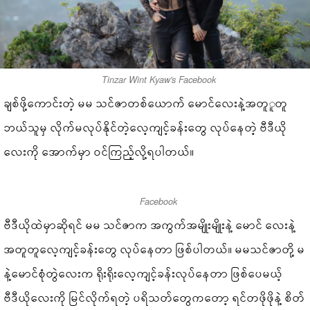
Tinzar Wint Kyaw's Facebook
ချစ်ဖို့ကောင်းတဲ့ မမ သင်ဇာတစ်ယောက် မောင်လေးနဲ့အတူူတူ
ဘယ်သူမှ လိုက်မလုပ်နိုင်တဲ့လေ့ကျင့်ခန်းတွေ လုပ်နေတဲ့ ဗီဒီယို
လေးကို အောက်မှာ ဝင်ကြည့်လို့ရပါတယ်။
Facebook
ဗီဒီယိုထဲမှာဆိုရင် မမ သင်ဇာက အကွက်အမျိုးမျိုးနဲ့ မောင် လေးနဲ့
အတူတူလေ့ကျင့်ခန်းတွေ လုပ်နေတာ ဖြစ်ပါတယ်။ မမသင်ဇာတို့ မ
နဲ့မောင်စုံတွဲလေးက ရိုးရိုးလေ့ကျင့်ခန်းလုပ်နေတာ ဖြစ်ပေမယ့်
ဗီဒီယိုလေးကို မြင်လိုက်ရတဲ့ ပရိသတ်တွေကတော့ ရင်တဖိုဖိုနဲ့ စိတ်