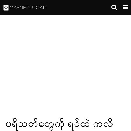
ပရိသတ်တွေကို ရင်ထဲ ကလိ