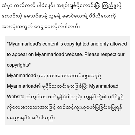
ထဲမှာ ကလိကလိ ပါပဲနော်။ အရမ်းချစ်ဖို့ကောင်းပြီး ကြည်နူးဖို့
ကောင်းတဲ့ မမသင်ဇာနဲ့ သူမရဲ့ မောင်လေးရဲ့ ဗီဒီယိုလေးကို
အားလုံးအတွက် ဝေမျှပေးလိုက်ပါတယ်။
"Myanmarload's content is copyrighted and only allowed
to appear on Myanmarload website. Please respect our
copyrights"
Myanmarload မှရေးသားသောသတင်းများသည်
Myanmarload၏ မူပိုင်သတင်းများဖြစ်ပြီး Myanmarload
Website ထဲတွင်သာ ဖတ်ရှုနိုင်ပါသည်။ ကျွန်ုပ်တို့၏ မူပိုင်ခွင့်
ကိုလေးစားသောအားဖြင့် တစ်ဆင့်ကူးယူဖော်ပြခြင်းမပြုရန်
မေတ္တာရပ်ခံအပ်ပါသည်။