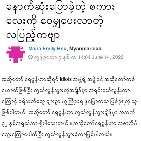
နောက်ဆုံးပြောခဲ့တဲ့ စကား
လေးကို ဝေမျှပေးလာတဲ့
လပြည့်ကဗျာ
Maria Emily Hsu
, Myanmarload
လွန်ခဲ့သော ၄ နှစ် က 14:04 June 14, 2022
အဆိုတော် ရေမွန်ဟာဆိုရင် Idiots အဖွဲ့ရဲ့ အဖွဲ့ဝင် အဆိုတော်တစ်
ယောက်ဖြစ်ပြီး ကွယ်လွန်သွားတဲ့အချိန်မှာ အရမ်းငယ်လွန်းတာ
ကြောင့် ပရိသတ်တွေ များစွာ ယူကြုံးမရ နှမြောတသ ဖြစ်ခဲ့ရတဲ့ သူ
ဖြစ်ပါတယ်။ အဆိုတော် ရေမွန်ဟာ ကွယ်လွန်သွားချိန်မှာ အသက်
၃၂ နှစ်အရွယ်သာ ရှိပါသေးတယ် ။ အဆိုတော်ရေမွန်ဟာ အစာအိမ်
သွေးကြောပေါက်ပြီး ကွယ်လွန်သွားခဲ့တာဖြစ်ပါတယ်။