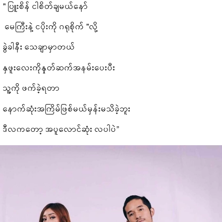
" ပြူးစိန် ငါစိတ်ချမယ်နော်
မေကြီးနဲ့ ငပိုးကို ဂရုစိုက် "လို့
ခွဲခါနီး သေချာမှာတယ်
နှဖူးလေးကိုနုှတ်ဆက်အနမ်းပေးပီး
သူ့ကို ဖက်ခဲ့ရတာ
နောက်ဆုံးအကြိမ်ဖြစ်မယ်မှန်းမသိခဲ့ဘူး
ဒီလကတော့ အပူလောင်ဆုံး လပါပဲ”