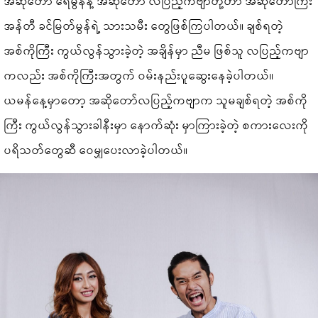
အဆိုတော် ရေမွန်နဲ့ အဆိုတော် လပြည့်ကဗျာတို့ဟာ အဆိုတော်ကြီး
အန်တီ ခင်မြတ်မွန်ရဲ့ သားသမီး တွေဖြစ်ကြပါတယ်။ ချစ်ရတဲ့
အစ်ကိုကြီး ကွယ်လွန်သွားခဲ့တဲ့ အချိန်မှာ ညီမ ဖြစ်သူ လပြည့်ကဗျာ
ကလည်း အစ်ကိုကြီးအတွက် ဝမ်းနည်းပူဆွေးနေခဲ့ပါတယ်။
ယမန်နေ့မှာတော့ အဆိုတော်လပြည့်ကဗျာက သူမချစ်ရတဲ့ အစ်ကို
ကြီး ကွယ်လွန်သွားခါနီးမှာ နောက်ဆုံး မှာကြားခဲ့တဲ့ စကားလေးကို
ပရိသတ်တွေဆီ ဝေမျှပေးလာခဲ့ပါတယ်။