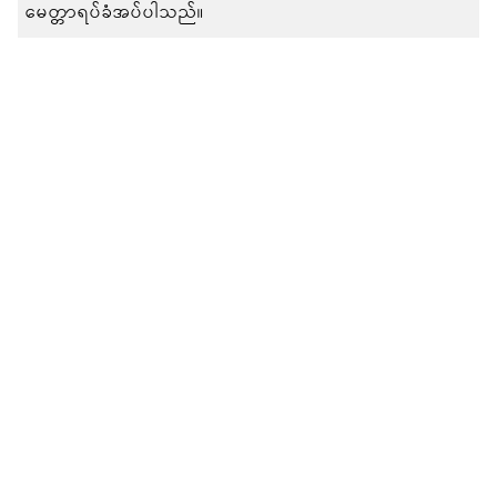
မေတ္တာရပ်ခံအပ်ပါသည်။