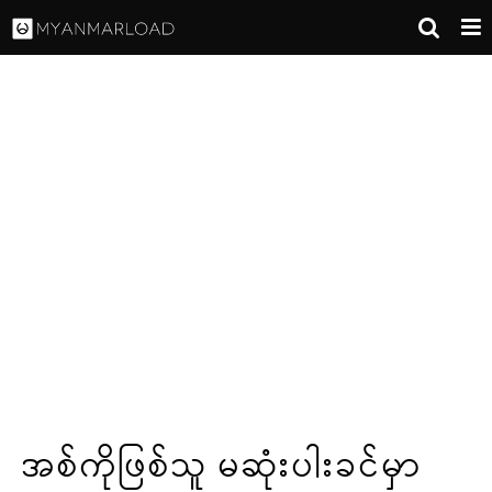
အစ်ကိုဖြစ်သူ မဆုံးပါးခင်မှာ