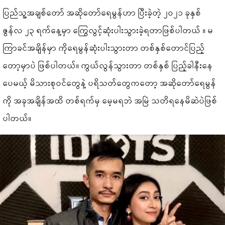
ပြည်သူ့အချစ်တော် အဆိုတော်ရေမွန်ဟာ ပြီးခဲ့တဲ့ ၂၀၂၁ ခုနှစ်
ဇွန်လ ၂၃ ရက်နေ့မှာ ကြွေလွင့်ဆုံးပါးသွားခဲ့ရတာဖြစ်ပါတယ် ။ မ
ကြာခင်အချိန်မှာ ကိုရေမွန်ဆုံးပါးသွားတာ တစ်နှစ်တောင်ပြည့်
တော့မှာပဲ ဖြစ်ပါတယ်။ ကွယ်လွန်သွားတာ တစ်နှစ် ပြည့်ခါနီးနေ
ပေမယ့် မိသားစုဝင်တွေနဲ့ ပရိသတ်တွေကတော့ အဆိုတော်ရေမွန်
ကို အခုအချိန်အထိ တစ်ရက်မှ မေ့မရဘဲ အမြဲ သတိရနေမိဆဲပဲဖြစ်
ပါတယ်။