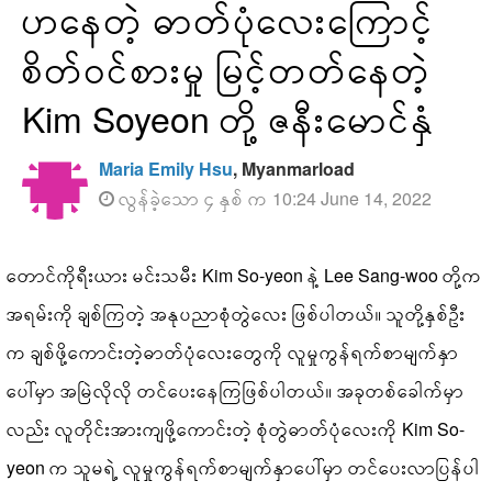
ဟနေတဲ့ ဓာတ်ပုံလေးကြောင့်
စိတ်ဝင်စားမှု မြင့်တတ်နေတဲ့
Kim Soyeon တို့ ဇနီးမောင်နှံ
Maria Emily Hsu
, Myanmarload
လွန်ခဲ့သော ၄ နှစ် က 10:24 June 14, 2022
တောင်ကိုရီးယား မင်းသမီး Kim So-yeon နဲ့ Lee Sang-woo တို့က
အရမ်းကို ချစ်ကြတဲ့ အနုပညာစုံတွဲလေး ဖြစ်ပါတယ်။ သူတို့နှစ်ဦး
က ချစ်ဖို့ကောင်းတဲ့ဓာတ်ပုံလေးတွေကို လူမှုကွန်ရက်စာမျက်နှာ
ပေါ်မှာ အမြဲလိုလို တင်ပေးနေကြဖြစ်ပါတယ်။ အခုတစ်ခေါက်မှာ
လည်း လူတိုင်းအားကျဖို့ကောင်းတဲ့ စုံတွဲဓာတ်ပုံလေးကို Kim So-
yeon က သူမရဲ့ လူမှုကွန်ရက်စာမျက်နှာပေါ်မှာ တင်ပေးလာပြန်ပါ