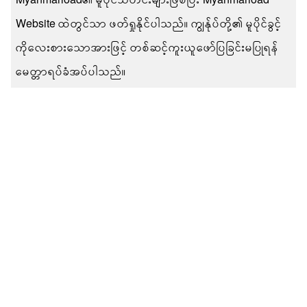
Website ထဲတွင်သာ ဖတ်ရှုနိုင်ပါသည်။ ကျွန်ုပ်တို့၏ မူပိုင်ခွင့်
ကိုလေးစားသောအားဖြင့် တစ်ဆင့်ကူးယူဖော်ပြခြင်းမပြုရန်
မေတ္တာရပ်ခံအပ်ပါသည်။