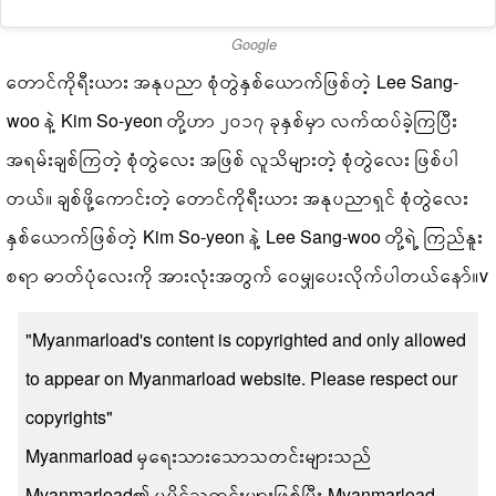
Google
တောင်ကိုရီးယား အနုပညာ စုံတွဲနှစ်ယောက်ဖြစ်တဲ့ Lee Sang-
woo နဲ့ Kim So-yeon တို့ဟာ ၂၀၁၇ ခုနှစ်မှာ လက်ထပ်ခဲ့ကြပြီး
အရမ်းချစ်ကြတဲ့ စုံတွဲလေး အဖြစ် လူသိများတဲ့ စုံတွဲလေး ဖြစ်ပါ
တယ်။ ချစ်ဖို့ကောင်းတဲ့ တောင်ကိုရီးယား အနုပညာရှင် စုံတွဲလေး
နှစ်ယောက်ဖြစ်တဲ့ Kim So-yeon နဲ့ Lee Sang-woo တို့ရဲ့ ကြည်နူး
စရာ ဓာတ်ပုံလေးကို အားလုံးအတွက် ဝေမျှပေးလိုက်ပါတယ်နော်။v
"Myanmarload's content is copyrighted and only allowed
to appear on Myanmarload website. Please respect our
copyrights"
Myanmarload မှရေးသားသောသတင်းများသည်
Myanmarload၏ မူပိုင်သတင်းများဖြစ်ပြီး Myanmarload