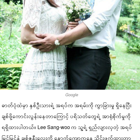
Google
ဓာတ်ပုံထဲမှာ နှစ်ဦးသားရဲ့ အရပ်က အရမ်းကို ကွာခြားမှု ရှိနေပြီး
ချစ်ဖို့ကောင်းလွန်းနေတာကြောင့် ပရိသတ်တွေရဲ့ အာရုံစိုက်မှုကို
ရရှိထားပါတယ်။ Lee Sang-woo က သူ့ရဲ့ ရှည်လျားလှတဲ့ အရပ်
မြင့်မြင့်နဲ့ ချစ်ဇနီးလေးကို နောက်ကျောကနေ သိုင်းဖက်ထားတာ