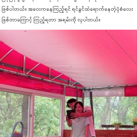
ဖြစ်ပါတယ်။ အဝေးကနေကြည့်ရင် ရင်ခွင်ထဲရောက်နေတဲ့ပုံစံလေး
ဖြစ်တာကြောင့် ကြည့်ရတာ အရမ်းကို လှပါတယ်။