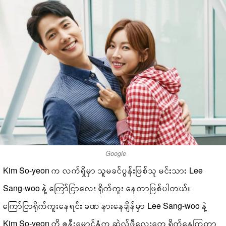
Google
Kim So-yeon က လက်ရှိမှာ သူမခင်ပွန်းဖြစ်သူ မင်းသား Lee
Sang-woo နဲ့ ကြော်ငြာလေး ရိုက်ကူး နေတာဖြစ်ပါတယ်။
ကြော်ငြာရိုက်ကူးနေရင်း ခဏ နားနေချိန်မှာ Lee Sang-woo နဲ့
Kim So-yeon တို့ ဇနီးမောင်နှံက ဆဲလ်ဖီလေးတွေ ရိုက်နေကြတာ