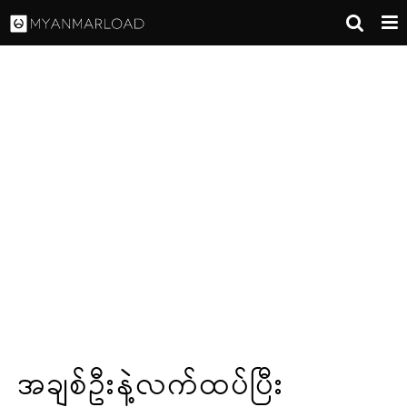
အချစ်ဦးနဲ့လက်ထပ်ပြီး