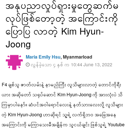
အနုပညာလှုပ်ရှားမှုတွေဆက်မ
လုပ်ဖြစ်တော့တဲ့ အကြောင်းကို
ပြောပြ လာတဲ့ Kim Hyun-
Joong
Maria Emily Hsu
, Myanmarload
လွန်ခဲ့သော ၄ နှစ် က 10:44 June 13, 2022
F4 ချစ်သူ ဇာတ်လမ်းနဲ့ နာမည်ကြီး လူသိများလာတဲ့ တောင်ကိုရီး
ယား အဆိုတော် သရုပ်ဆောင် Kim Hyun-Joong ကို အားလုံးပဲ သိ
ကြမှာပါနော်။ ဆံပင်အဝါရောင်လေးနဲ့ နတ်သားလေးလို့ လူသိများ
တဲ့ Kim Hyun-Joong ဟာဆိုရင် သူ့ရဲ့ လက်ရှိဘဝ အခြေအနေ
အကြောင်းကို မကြာသေးမီအချိန်က သူငယ်ချင်း ဖြစ်သူရဲ့ Youtube