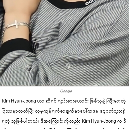
Google
Kim Hyun-Joong ဟာ ဆိုရင် ရည်းစားဟောင်း ဖြစ်သူနဲ့ ကြီးမားတဲ့
ပြဿနာတတ်ပြီး လူမှုကွန်ရက်စာမျက်နှာပေါ်ကနေ ပျောက်သွားခဲ့
ရတဲ့ သူဖြစ်ပါတယ်။ ဒီအကြောင်းကိုလည်း Kim Hyun-Joong က ဒီ