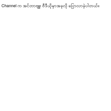
Channel က အင်တာဗျူး ဗီဒီယိုမှာအခုလို ပြောလာခဲ့ပါတယ်။