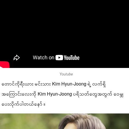
Youtube
တောင်ကိုရီးယား မင်းသား Kim Hyun-Joong ရဲ့ လက်ရှိ
အကြောင်းလေးကို Kim Hyun-Joong ပရိသတ်တွေအတွက် ဝေမျှ
ပေးလိုက်ပါတယ်နော် ။