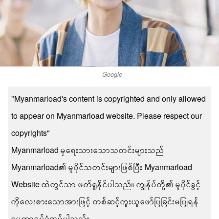
Google
"Myanmarload's content is copyrighted and only allowed
to appear on Myanmarload website. Please respect our
copyrights"
Myanmarload မှရေးသားသောသတင်းများသည်
Myanmarload၏ မူပိုင်သတင်းများဖြစ်ပြီး Myanmarload
Website ထဲတွင်သာ ဖတ်ရှုနိုင်ပါသည်။ ကျွန်ုပ်တို့၏ မူပိုင်ခွင့်
ကိုလေးစားသောအားဖြင့် တစ်ဆင့်ကူးယူဖော်ပြခြင်းမပြုရန်
မေတ္တာရပ်ခံအပ်ပါသည်။