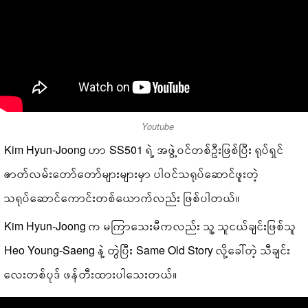
Youtube
Kim Hyun-Joong ဟာ SS501 ရဲ့ အဖွဲ့ဝင်တစ်ဦးဖြစ်ပြီး ရုပ်ရှင်
ဇာတ်လမ်းတော်တော်များများမှာ ပါဝင်သရုပ်ဆောင်ဖူးတဲ့
သရုပ်ဆောင်ကောင်းတစ်ယောက်လည်း ဖြစ်ပါတယ်။
Kim Hyun-Joong က မကြာသေးမီကလည်း သူ့ သူငယ်ချင်းဖြစ်သူ
Heo Young-Saeng နဲ့ တွဲပြီး Same Old Story လို့ခေါ်တဲ့ သီချင်း
လေးတစ်ပုဒ် ဖန်တီးထားပါသေးတယ်။