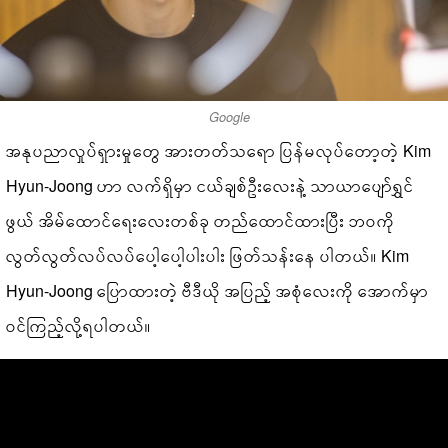
Google
အနုပညာလှုပ်ရှားမှုတွေ အားတတ်သရော ပြန်မလုပ်တော့တဲ့ Kim
Hyun-Joong ဟာ လက်ရှိမှာ ငယ်ချစ်ဦးလေးနဲ့ သာယာပျော်ရွှင်
ဖွယ် အိမ်ထောင်ရေးလေးတစ်ခု တည်ထောင်ထားပြီး ဘဝကို
လွတ်လွတ်လပ်လပ်ပေါ့ပေါ့ပါးပါး ဖြတ်သန်းနေ ပါတယ်။ Kim
Hyun-Joong ပြောထားတဲ့ ဗီဒီယို အပြည့် အစုံလေးကို အောက်မှာ
ဝင်ကြည့်လို့ရပါတယ်။