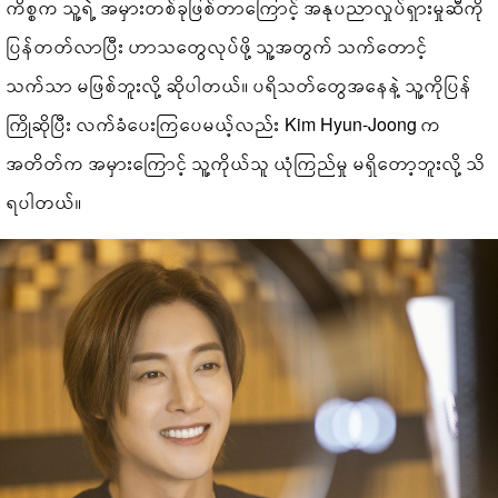
ကိစ္စက သူ့ရဲ့ အမှားတစ်ခုဖြစ်တာကြောင့် အနုပညာလှုပ်ရှားမှုဆီကို
ပြန်တတ်လာပြီး ဟာသတွေလုပ်ဖို့ သူ့အတွက် သက်တောင့်
သက်သာ မဖြစ်ဘူးလို့ ဆိုပါတယ်။ ပရိသတ်တွေအနေနဲ့ သူ့ကိုပြန်
ကြိုဆိုပြီး လက်ခံပေးကြပေမယ့်လည်း Kim Hyun-Joong က
အတိတ်က အမှားကြောင့် သူ့ကိုယ်သူ ယုံကြည်မှု မရှိတော့ဘူးလို့ သိ
ရပါတယ်။