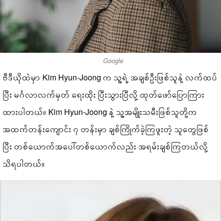
Google
ဗီဒီယိုထဲမှာ Kim Hyun-Joong က သူ့ရဲ့ အချစ်ဦးဖြစ်သူနဲ့ လက်ထပ်
ပြီး မင်္ဂလာလက်မှတ် ရေးထိုး ပြီးသွားပြီလို့ ထုတ်ဖော်ပြောကြား
ထားပါတယ်။ Kim Hyun-Joong နဲ့ သူ့အမျိုးသမီးဖြစ်သူတို့က
အထက်တန်းကျောင်း ၇ တန်းမှာ ချစ်ကြိုက်ခဲ့ကြဖူးတဲ့ သူတွေဖြစ်
ပြီး တစ်ယောက်အပေါ်တစ်ယောက်လည်း အရမ်းချစ်ကြတယ်လို့
သိရပါတယ်။