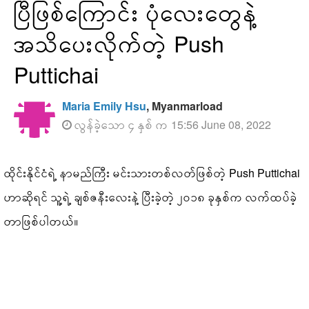
ပြီဖြစ်ကြောင်း ပုံလေးတွေနဲ့
အသိပေးလိုက်တဲ့ Push
Puttichai
Maria Emily Hsu
, Myanmarload
လွန်ခဲ့သော ၄ နှစ် က 15:56 June 08, 2022
ထိုင်းနိုင်ငံရဲ့ နာမည်ကြီး မင်းသားတစ်လတ်ဖြစ်တဲ့ Push Puttichai
ဟာဆိုရင် သူ့ရဲ့ ချစ်ဇနီးလေးနဲ့ ပြီးခဲ့တဲ့ ၂၀၁၈ ခုနှစ်က လက်ထပ်ခဲ့
တာဖြစ်ပါတယ်။