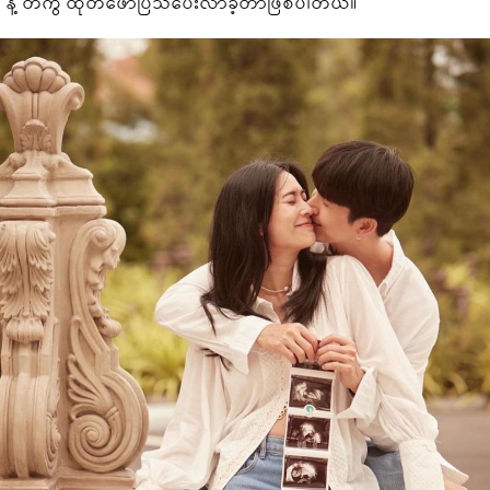
နဲ့ တကွ ထုတ်ဖော်ပြသပေးလာခဲ့တာဖြစ်ပါတယ်။