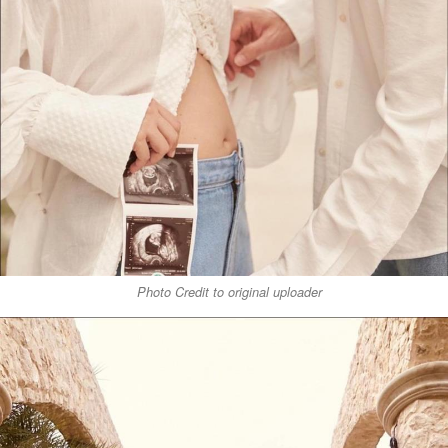
Photo Credit to original uploader