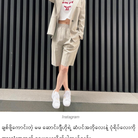
Instagram
ချစ်ဖို့ကောင်းတဲ့ မမ ဆောင်းဂျီဟိုရဲ့ ဆံပင်အတိုလေးနဲ့ ပုံရိပ်လေးကို
အားလုံးအတွက် ဝေမျှပေးလိုက်ပါတယ်နော်။