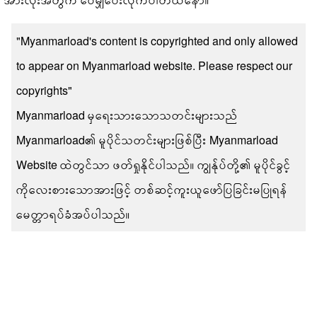
"Myanmarload's content is copyrighted and only allowed
to appear on Myanmarload website. Please respect our
copyrights"
Myanmarload မှရေးသားသောသတင်းများသည်
Myanmarload၏ မူပိုင်သတင်းများဖြစ်ပြီး Myanmarload
Website ထဲတွင်သာ ဖတ်ရှုနိုင်ပါသည်။ ကျွန်ုပ်တို့၏ မူပိုင်ခွင့်
ကိုလေးစားသောအားဖြင့် တစ်ဆင့်ကူးယူဖော်ပြခြင်းမပြုရန်
မေတ္တာရပ်ခံအပ်ပါသည်။