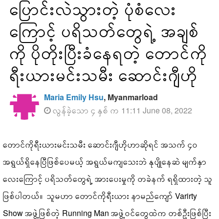
ပြောင်းလဲသွားတဲ့ ပုံစံလေး
ကြောင့် ပရိသတ်တွေရဲ့ အချစ်
ကို ပိုတိုးပြီးခံနေရတဲ့ တောင်ကို
ရီးယားမင်းသမီး ဆောင်းဂျီဟို
Maria Emily Hsu
, Myanmarload
လွန်ခဲ့သော ၄ နှစ် က 11:11 June 08, 2022
တောင်ကိုရီးယားမင်းသမီး ဆောင်းဂျီဟိုဟာဆိုရင် အသက် ၄၀
အရွယ်ရှိနေပြီဖြစ်ပေမယ့် အရွယ်မကျသေးဘဲ နုပျိုနေဆဲ မျက်နှာ
လေးကြောင့် ပရိသတ်တွေရဲ့ အားပေးမှုကို တခဲနက် ရရှိထားတဲ့ သူ
ဖြစ်ပါတယ်။ သူမဟာ တောင်ကိုရီးယား နာမည်ကျော် Varirty
Show အဖွဲ့ဖြစ်တဲ့ Running Man အဖွဲ့ဝင်တွေထဲက တစ်ဦးဖြစ်ပြီး