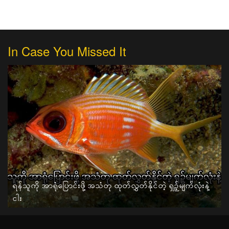
In Case You Missed It
ရန်သူကို အာရုံပြောင်းဖို့ အသံတု ထုတ်လွှတ်နိုင်တဲ့ ရှဉ့်မျက်လုံးနဲ့
ငါး