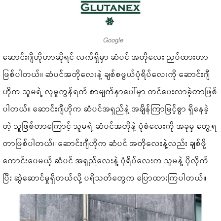
Google
ဆောင်းဂျီဟိုဟာဆိုရင် လက်ရှိမှာ ဆံပင် အတိုလေး ညှပ်ထားတာ
ဖြစ်ပါတယ်။ ဆံပင်အတိုလေးနဲ့ ချစ်စဖွယ်ပုံရိပ်လေးကို ဆောင်းဂျီ
ဟိုက သူမရဲ့ လူမှုကွန်ရက် စာမျက်နှာပေါ်မှာ တင်ပေးလာခဲ့တာဖြစ်
ပါတယ်။ ဆောင်းဂျီဟိုက ဆံပင်အရှည်နဲ့ အချိန်ကြာမြင့်စွာ ရှိနေခဲ့
တဲ့ သူဖြစ်တာကြောင့် သူမရဲ့ ဆံပင်အတိုနဲ့ ပုံစံလေးကို အခုမှ တွေ့ရ
တာဖြစ်ပါတယ်။ ဆောင်းဂျီဟိုက ဆံပင် အတိုလေးနဲ့လည်း ချစ်ဖို့
ကောင်းပေမယ့် ဆံပင် အရှည်လေးနဲ့ ပုံရိပ်လေးက သူမနဲ့ ပိုလိုက်
ပြီး ဆွဲဆောင်မှုရှိတယ်လို့ ပရိသတ်တွေက ပြောထားကြပါတယ်။