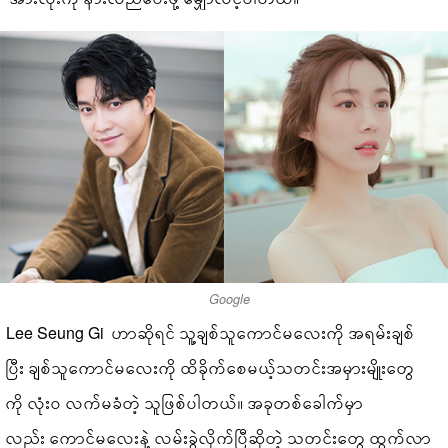
Google
Lee Seung Gi ဟာဆိုရင် သူ့ချစ်သူကောင်မလေးကို အရမ်းချစ်
ပြီး ချစ်သူကောင်မလေးကို ထိခိုက်စေမယ့်သတင်းအမှားမျိုးတွေ
ကို လုံးဝ လက်မခံတဲ့ သူဖြစ်ပါတယ်။ အခုတစ်ခေါက်မှာ
လည်း ကောင်မလေးနဲ့ လမ်းခွဲလိုက်ပြီဆိုတဲ့ သတင်းတွေ ထွက်လာ