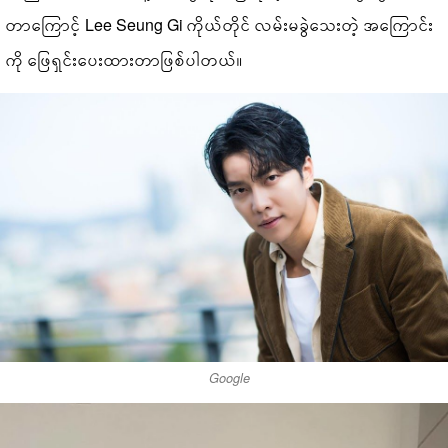
တာကြောင့် Lee Seung Gi ကိုယ်တိုင် လမ်းမခွဲသေးတဲ့ အကြောင်း
ကို ဖြေရှင်းပေးထားတာဖြစ်ပါတယ်။
Google