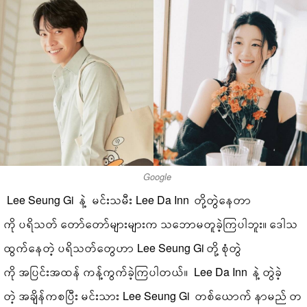
Google
Lee Seung Gi နဲ့ မင်းသမီး Lee Da Inn တို့တွဲနေတာ
ကို ပရိသတ် တော်တော်များများက သဘောမတူခဲ့ကြပါဘူး။ ဒေါသ
ထွက်နေတဲ့ ပရိသတ်တွေဟာ Lee Seung Gi တို့ စုံတွဲ
ကို အပြင်းအထန် ကန့်ကွက်ခဲ့ကြပါတယ်။ Lee Da Inn နဲ့ တွဲခဲ့
တဲ့ အချိန်ကစပြီး မင်းသား Lee Seung Gi တစ်ယောက် နာမည် တ