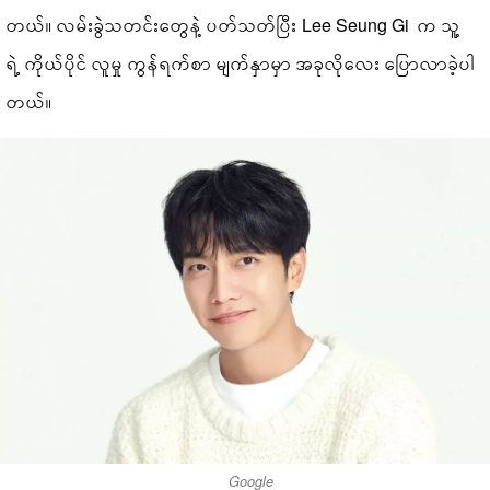
တယ်။ လမ်းခွဲသတင်းတွေနဲ့ ပတ်သတ်ပြီး Lee Seung Gi က သူ့
ရဲ့ ကိုယ်ပိုင် လူမှု ကွန်ရက်စာ မျက်နှာမှာ အခုလိုလေး ပြောလာခဲ့ပါ
တယ်။
Google