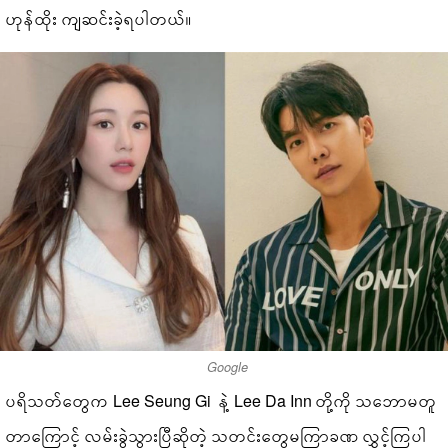
ဟုန်ထိုး ကျဆင်းခဲ့ရပါတယ်။
Google
ပရိသတ်တွေက Lee Seung Gi နဲ့ Lee Da Inn တို့ကို သဘောမတူ
တာကြောင့် လမ်းခွဲသွားပြီဆိုတဲ့ သတင်းတွေမကြာခဏ လွှင့်ကြပါ