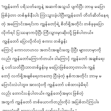
“ကျွန်တော် ပရိသတ်တွေနဲ့ အဆက်အသွယ် ပျက်ပြီး ဘာမှ မပြော
ဖြစ်ခဲ့တာ တစ်နှစ်နီးပါး ကြာသွားခဲ့ပါပြီ။ကျွန်တော် တိတ်ဆိတ်နေရ
တဲ့ အကြောင်းအရင်းက ကျွန်တော့်ရဲ့ စိတ်ရှိအတိုင်း တစ်ခုခုပြော
လိုက်ရင် ပြဿနာကပိုပြီး ကြီးသွားမှာဆိုးလို့ ဖြစ်ပါတယ်။
ကျွန်တော် ပြောလိုက်တဲ့ စကား တစ်ခွန်း
ကြောင့် ကောလာဟလ အတင်းအဖျင်းတွေ ပိုပြီး များလာမှာကို
လည်း ကျွန်တော်ကြောက်တယ်။ ဒါကြောင့် ကျွန်တော် အချစ်ရေး
နဲ့ ပတ်သတ်ပြီးဘာတစ်ခွန်းမှ မပြောဖြစ်တော့တာပါ။ ကျွန်
တော့် လက်ရှိအချစ်ရေးကတော့ ပြီးခဲ့တဲ့ နှစ်ကအတိုင်း ဘာမှ မ
ပြောင်းလဲပါဘူး။ အားလုံးကို ကျွန်တော် ပစ်ထားခဲ့မိရင်
လည်း တောင်းပန်ပါတယ်။ ကျွန်တော့်အမှား ဖြစ်တဲ့
အတွက် ကျွန်တော် တစ်ယောက်တည်းကိုပဲ အပြစ်တင်ကြပါ။
အားလုံးကို နားလည်ပေးဖို့ မျှော်လင့်ပါတယ်။ “