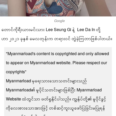
Google
တောင်ကိုရီးယားမင်းသား Lee Seung Gi နဲ့ Lee Da In တို့
ဟာ ၂၀၂၁ ခုနှစ် မေလတုန်းက တရားဝင် တွဲခဲ့ကြတာဖြစ်ပါတယ်။
"Myanmarload's content is copyrighted and only allowed
to appear on Myanmarload website. Please respect our
copyrights"
Myanmarload မှရေးသားသောသတင်းများသည်
Myanmarload၏ မူပိုင်သတင်းများဖြစ်ပြီး Myanmarload
Website ထဲတွင်သာ ဖတ်ရှုနိုင်ပါသည်။ ကျွန်ုပ်တို့၏ မူပိုင်ခွင့်
ကိုလေးစားသောအားဖြင့် တစ်ဆင့်ကူးယူဖော်ပြခြင်းမပြုရန်