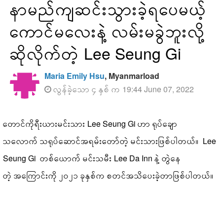
နာမည်ကျဆင်းသွားခဲ့ရပေမယ့်
ကောင်မလေးနဲ့ လမ်းမခွဲဘူးလို့
ဆိုလိုက်တဲ့ Lee Seung Gi
Maria Emily Hsu
, Myanmarload
လွန်ခဲ့သော ၄ နှစ် က 19:44 June 07, 2022
တောင်ကိုရီးယားမင်းသား Lee Seung Gi ဟာ ရုပ်ချော
သလောက် သရုပ်ဆောင်အရမ်းတော်တဲ့ မင်းသားဖြစ်ပါတယ်။ Lee
Seung Gi တစ်ယောက် မင်းသမီး Lee Da Inn နဲ့ တွဲနေ
တဲ့ အကြောင်းကို ၂၀၂၁ ခုနှစ်က စတင်အသိပေးခဲ့တာဖြစ်ပါတယ်။