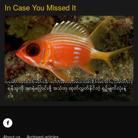
In Case You Missed It
ရန်သူကို အာရုံပြောင်းဖို့ အသံတု ထုတ်လွှတ်နိုင်တဲ့ ရှဉ့်မျက်လုံးနဲ့
ငါး
About us
Archived articles