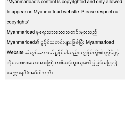
"Myanmarload's content is copyrighted and only allowed
to appear on Myanmarload website. Please respect our
copyrights"
Myanmarload မှရေးသားသောသတင်းများသည်
Myanmarload၏ မူပိုင်သတင်းများဖြစ်ပြီး Myanmarload
Website ထဲတွင်သာ ဖတ်ရှုနိုင်ပါသည်။ ကျွန်ုပ်တို့၏ မူပိုင်ခွင့်
ကိုလေးစားသောအားဖြင့် တစ်ဆင့်ကူးယူဖော်ပြခြင်းမပြုရန်
မေတ္တာရပ်ခံအပ်ပါသည်။